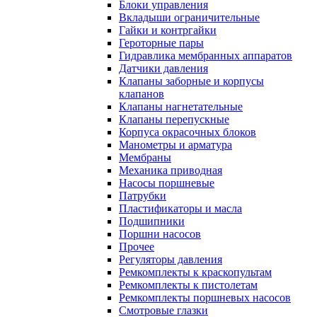
Блоки управления
Вкладыши ограничительные
Гайки и контргайки
Героторные пары
Гидравлика мембранных аппаратов
Датчики давления
Клапаны заборные и корпусы
клапанов
Клапаны нагнетательные
Клапаны перепускные
Корпуса окрасочных блоков
Манометры и арматура
Мембраны
Механика приводная
Насосы поршневые
Патрубки
Пластификаторы и масла
Подшипники
Поршни насосов
Прочее
Регуляторы давления
Ремкомплекты к краскопультам
Ремкомплекты к пистолетам
Ремкомплекты поршневых насосов
Смотровые глазки