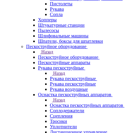
Пистолеты
Рукава
Сопла
Хопперы
Штукатурные станции
Пылесосы
Шлифовальные машины
Шпатели, боксы для шпатлевки
Пескоструйное оборудование
Назад
Пескоструйное оборудование
Пескоструйные аппараты
Рукава пескоструйные
Назад
Рукава пескоструйные
Рукава пескоструйные
Рукава воздушные
Оснастка пескоструйных аппаратов
Назад
Оснастка пескоструйных аппаратов
Соплодержатели
Сцепления
Тросики
Уплотнители
Дистанционное управление