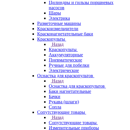
Цилиндры и гильзы поршневых
насосов
Шары
Электрика
Разметочные машины
Краскоизмельчители
Красконагнетательные баки
Краскопульты
Назад
Краскопульты
Аккумуляторные
Пневматические
Ручные для побелки
Электрические
Оснастка для краскопультов
Назад
Оснастка для краскопультов
Баки нагнетательные
Бачки
Рукава (шлаги)
Сопла
Сопутствующие товары
Назад
Сопутствующие товары
Измерительные приборы