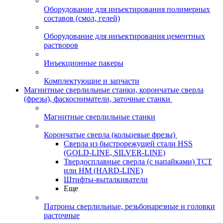
Оборудование для инъектирования полимерных
составов (смол, гелей)
Оборудование для инъектирования цементных
растворов
Инъекционные пакеры
Комплектующие и запчасти
Магнитные сверлильные станки, корончатые сверла
(фрезы), фаскосниматели, заточные станки
Магнитные сверлильные станки
Корончатые сверла (кольцевые фрезы)
Сверла из быстрорежущей стали HSS
(GOLD-LINE, SILVER-LINE)
Твердосплавные сверла (с напайками) ТСТ
или HM (HARD-LINE)
Штифты-выталкиватели
Еще
Патроны сверлильные, резьбонарезные и головки
расточные