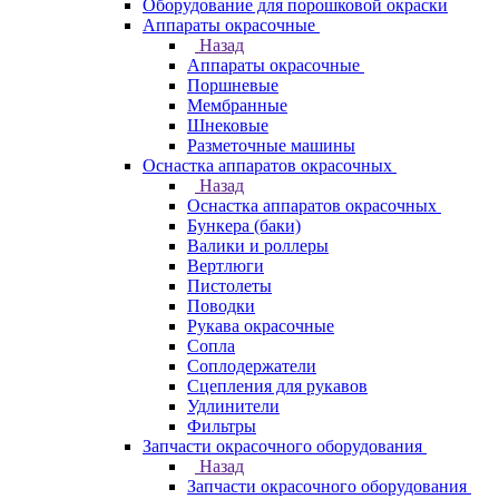
Оборудование для порошковой окраски
Аппараты окрасочные
Назад
Аппараты окрасочные
Поршневые
Мембранные
Шнековые
Разметочные машины
Оснастка аппаратов окрасочных
Назад
Оснастка аппаратов окрасочных
Бункера (баки)
Валики и роллеры
Вертлюги
Пистолеты
Поводки
Рукава окрасочные
Сопла
Соплодержатели
Сцепления для рукавов
Удлинители
Фильтры
Запчасти окрасочного оборудования
Назад
Запчасти окрасочного оборудования