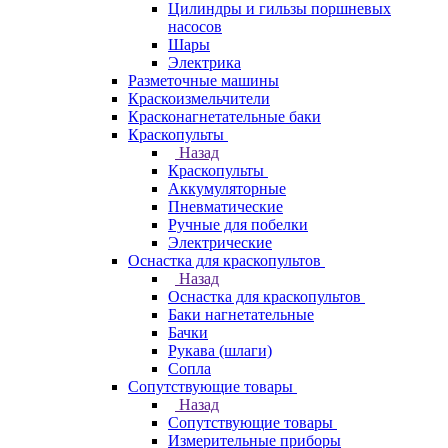
Цилиндры и гильзы поршневых
насосов
Шары
Электрика
Разметочные машины
Краскоизмельчители
Красконагнетательные баки
Краскопульты
Назад
Краскопульты
Аккумуляторные
Пневматические
Ручные для побелки
Электрические
Оснастка для краскопультов
Назад
Оснастка для краскопультов
Баки нагнетательные
Бачки
Рукава (шлаги)
Сопла
Сопутствующие товары
Назад
Сопутствующие товары
Измерительные приборы