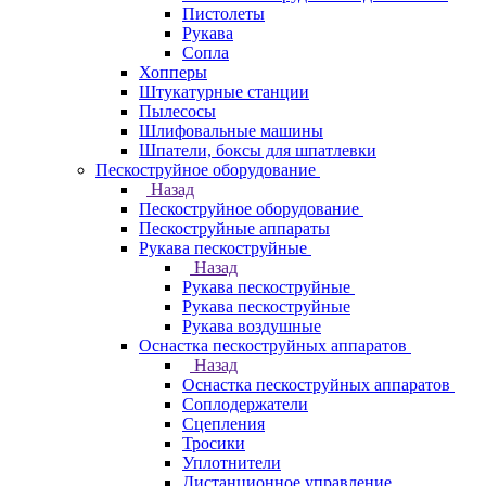
Пистолеты
Рукава
Сопла
Хопперы
Штукатурные станции
Пылесосы
Шлифовальные машины
Шпатели, боксы для шпатлевки
Пескоструйное оборудование
Назад
Пескоструйное оборудование
Пескоструйные аппараты
Рукава пескоструйные
Назад
Рукава пескоструйные
Рукава пескоструйные
Рукава воздушные
Оснастка пескоструйных аппаратов
Назад
Оснастка пескоструйных аппаратов
Соплодержатели
Сцепления
Тросики
Уплотнители
Дистанционное управление