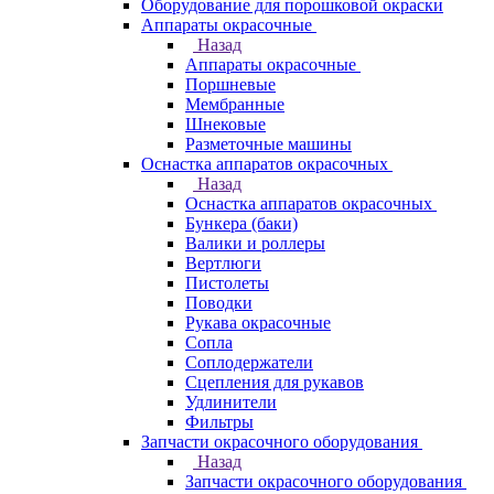
Оборудование для порошковой окраски
Аппараты окрасочные
Назад
Аппараты окрасочные
Поршневые
Мембранные
Шнековые
Разметочные машины
Оснастка аппаратов окрасочных
Назад
Оснастка аппаратов окрасочных
Бункера (баки)
Валики и роллеры
Вертлюги
Пистолеты
Поводки
Рукава окрасочные
Сопла
Соплодержатели
Сцепления для рукавов
Удлинители
Фильтры
Запчасти окрасочного оборудования
Назад
Запчасти окрасочного оборудования