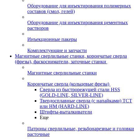
Оборудование для инъектирования полимерных
составов (смол, гелей)
Оборудование для инъектирования цементных
растворов
Инъекционные пакеры
Комплектующие и запчасти
Магнитные сверлильные станки, корончатые сверла
(фрезы), фаскосниматели, заточные станки
Магнитные сверлильные станки
Корончатые сверла (кольцевые фрезы)
Сверла из быстрорежущей стали HSS
(GOLD-LINE, SILVER-LINE)
Твердосплавные сверла (с напайками) ТСТ
или HM (HARD-LINE)
Штифты-выталкиватели
Еще
Патроны сверлильные, резьбонарезные и головки
расточные