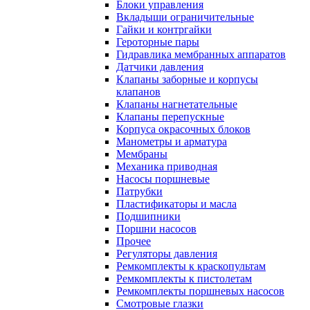
Блоки управления
Вкладыши ограничительные
Гайки и контргайки
Героторные пары
Гидравлика мембранных аппаратов
Датчики давления
Клапаны заборные и корпусы
клапанов
Клапаны нагнетательные
Клапаны перепускные
Корпуса окрасочных блоков
Манометры и арматура
Мембраны
Механика приводная
Насосы поршневые
Патрубки
Пластификаторы и масла
Подшипники
Поршни насосов
Прочее
Регуляторы давления
Ремкомплекты к краскопультам
Ремкомплекты к пистолетам
Ремкомплекты поршневых насосов
Смотровые глазки