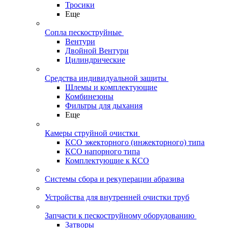
Тросики
Еще
Сопла пескоструйные
Вентури
Двойной Вентури
Цилиндрические
Средства индивидуальной защиты
Шлемы и комплектующие
Комбинезоны
Фильтры для дыхания
Еще
Камеры струйной очистки
КСО эжекторного (инжекторного) типа
КСО напорного типа
Комплектующие к КСО
Системы сбора и рекуперации абразива
Устройства для внутренней очистки труб
Запчасти к пескоструйному оборудованию
Затворы