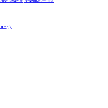
аскосниматели, заточные станки
и т.д.)