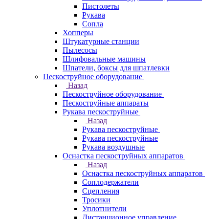
Пистолеты
Рукава
Сопла
Хопперы
Штукатурные станции
Пылесосы
Шлифовальные машины
Шпатели, боксы для шпатлевки
Пескоструйное оборудование
Назад
Пескоструйное оборудование
Пескоструйные аппараты
Рукава пескоструйные
Назад
Рукава пескоструйные
Рукава пескоструйные
Рукава воздушные
Оснастка пескоструйных аппаратов
Назад
Оснастка пескоструйных аппаратов
Соплодержатели
Сцепления
Тросики
Уплотнители
Дистанционное управление