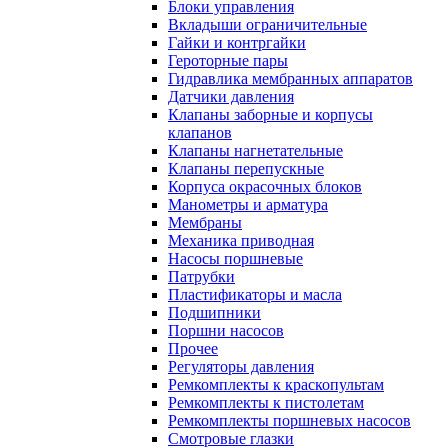
Блоки управления
Вкладыши ограничительные
Гайки и контргайки
Героторные пары
Гидравлика мембранных аппаратов
Датчики давления
Клапаны заборные и корпусы
клапанов
Клапаны нагнетательные
Клапаны перепускные
Корпуса окрасочных блоков
Манометры и арматура
Мембраны
Механика приводная
Насосы поршневые
Патрубки
Пластификаторы и масла
Подшипники
Поршни насосов
Прочее
Регуляторы давления
Ремкомплекты к краскопультам
Ремкомплекты к пистолетам
Ремкомплекты поршневых насосов
Смотровые глазки