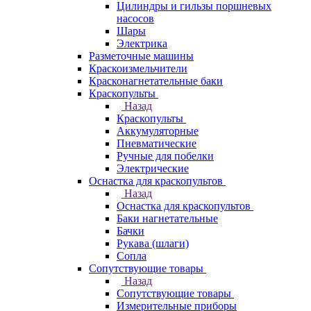
Цилиндры и гильзы поршневых
насосов
Шары
Электрика
Разметочные машины
Краскоизмельчители
Красконагнетательные баки
Краскопульты
Назад
Краскопульты
Аккумуляторные
Пневматические
Ручные для побелки
Электрические
Оснастка для краскопультов
Назад
Оснастка для краскопультов
Баки нагнетательные
Бачки
Рукава (шлаги)
Сопла
Сопутствующие товары
Назад
Сопутствующие товары
Измерительные приборы