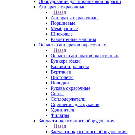
Оборудование для порошковой окраски
Аппараты окрасочные
Назад
Аппараты окрасочные
Поршневые
Мембранные
Шнековые
Разметочные машины
Оснастка аппаратов окрасочных
Назад
Оснастка аппаратов окрасочных
Бункера (баки)
Валики и роллеры
Вертлюги
Пистолеты
Поводки
Рукава окрасочные
Сопла
Соплодержатели
Сцепления для рукавов
Удлинители
Фильтры
Запчасти окрасочного оборудования
Назад
Запчасти окрасочного оборудования