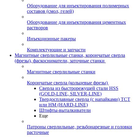
Оборудование для инъектирования полимерных
составов (смол, гелей)
Оборудование для инъектирования цементных
растворов
Инъекционные пакеры
Комплектующие и запчасти
Магнитные сверлильные станки, корончатые сверла
(фрезы), фаскосниматели, заточные станки
Магнитные сверлильные станки
Корончатые сверла (кольцевые фрезы)
Сверла из быстрорежущей стали HSS
(GOLD-LINE, SILVER-LINE)
Твердосплавные сверла (с напайками) ТСТ
или HM (HARD-LINE)
Штифты-выталкиватели
Еще
Патроны сверлильные, резьбонарезные и головки
расточные