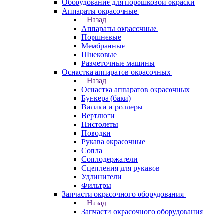
Оборудование для порошковой окраски
Аппараты окрасочные
Назад
Аппараты окрасочные
Поршневые
Мембранные
Шнековые
Разметочные машины
Оснастка аппаратов окрасочных
Назад
Оснастка аппаратов окрасочных
Бункера (баки)
Валики и роллеры
Вертлюги
Пистолеты
Поводки
Рукава окрасочные
Сопла
Соплодержатели
Сцепления для рукавов
Удлинители
Фильтры
Запчасти окрасочного оборудования
Назад
Запчасти окрасочного оборудования