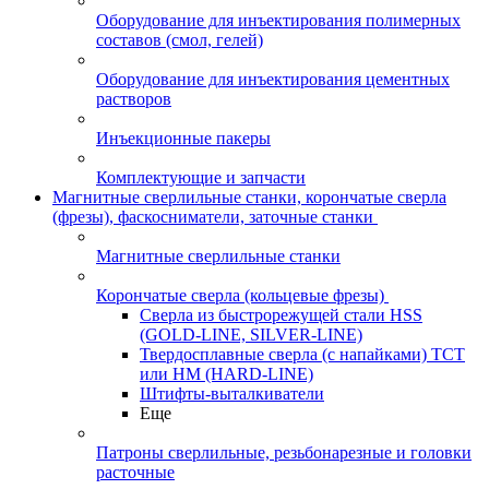
Оборудование для инъектирования полимерных
составов (смол, гелей)
Оборудование для инъектирования цементных
растворов
Инъекционные пакеры
Комплектующие и запчасти
Магнитные сверлильные станки, корончатые сверла
(фрезы), фаскосниматели, заточные станки
Магнитные сверлильные станки
Корончатые сверла (кольцевые фрезы)
Сверла из быстрорежущей стали HSS
(GOLD-LINE, SILVER-LINE)
Твердосплавные сверла (с напайками) ТСТ
или HM (HARD-LINE)
Штифты-выталкиватели
Еще
Патроны сверлильные, резьбонарезные и головки
расточные