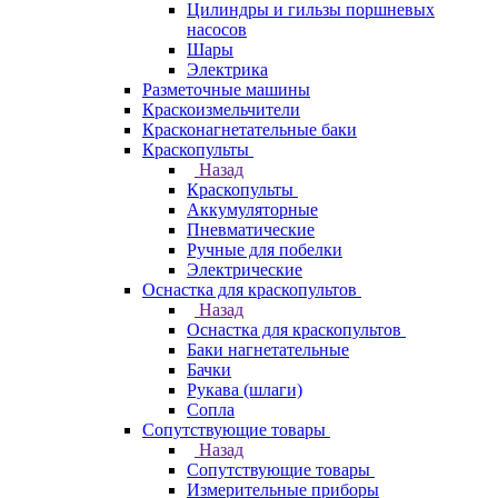
Цилиндры и гильзы поршневых
насосов
Шары
Электрика
Разметочные машины
Краскоизмельчители
Красконагнетательные баки
Краскопульты
Назад
Краскопульты
Аккумуляторные
Пневматические
Ручные для побелки
Электрические
Оснастка для краскопультов
Назад
Оснастка для краскопультов
Баки нагнетательные
Бачки
Рукава (шлаги)
Сопла
Сопутствующие товары
Назад
Сопутствующие товары
Измерительные приборы