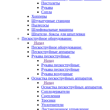
Пистолеты
Рукава
Сопла
Хопперы
Штукатурные станции
Пылесосы
Шлифовальные машины
Шпатели, боксы для шпатлевки
Пескоструйное оборудование
Назад
Пескоструйное оборудование
Пескоструйные аппараты
Рукава пескоструйные
Назад
Рукава пескоструйные
Рукава пескоструйные
Рукава воздушные
Оснастка пескоструйных аппаратов
Назад
Оснастка пескоструйных аппаратов
Соплодержатели
Сцепления
Тросики
Уплотнители
Дистанционное управление