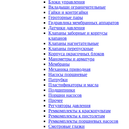
Блоки управления
Вкладыши ограничительные
Гайки и контргайки
Героторные пары
Гидравлика мембранных аппаратов
Датчики давления
Клапаны заборные и корпусы
клапанов
Клапаны нагнетательные
Клапаны перепускные
Корпуса окрасочных блоков
Манометры и арматура
Мембраны
Механика приводная
Насосы поршневые
Патрубки
Пластификаторы и масла
Подшипники
Поршни насосов
Прочее
Регуляторы давления
Ремкомплекты к краскопультам
Ремкомплекты к пистолетам
Ремкомплекты поршневых насосов
Смотровые глазки