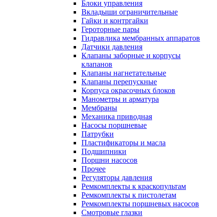
Блоки управления
Вкладыши ограничительные
Гайки и контргайки
Героторные пары
Гидравлика мембранных аппаратов
Датчики давления
Клапаны заборные и корпусы
клапанов
Клапаны нагнетательные
Клапаны перепускные
Корпуса окрасочных блоков
Манометры и арматура
Мембраны
Механика приводная
Насосы поршневые
Патрубки
Пластификаторы и масла
Подшипники
Поршни насосов
Прочее
Регуляторы давления
Ремкомплекты к краскопультам
Ремкомплекты к пистолетам
Ремкомплекты поршневых насосов
Смотровые глазки