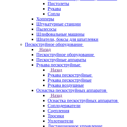
Пистолеты
Рукава
Сопла
Хопперы
Штукатурные станции
Пылесосы
Шлифовальные машины
Шпатели, боксы для шпатлевки
Пескоструйное оборудование
Назад
Пескоструйное оборудование
Пескоструйные аппараты
Рукава пескоструйные
Назад
Рукава пескоструйные
Рукава пескоструйные
Рукава воздушные
Оснастка пескоструйных аппаратов
Назад
Оснастка пескоструйных аппаратов
Соплодержатели
Сцепления
Тросики
Уплотнители
Дистанционное управление