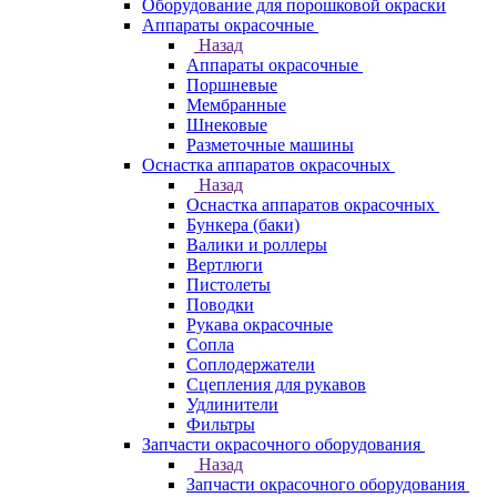
Оборудование для порошковой окраски
Аппараты окрасочные
Назад
Аппараты окрасочные
Поршневые
Мембранные
Шнековые
Разметочные машины
Оснастка аппаратов окрасочных
Назад
Оснастка аппаратов окрасочных
Бункера (баки)
Валики и роллеры
Вертлюги
Пистолеты
Поводки
Рукава окрасочные
Сопла
Соплодержатели
Сцепления для рукавов
Удлинители
Фильтры
Запчасти окрасочного оборудования
Назад
Запчасти окрасочного оборудования