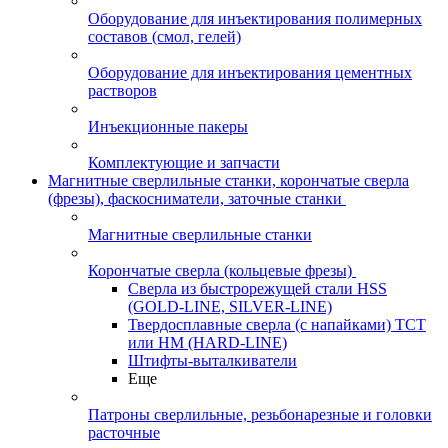
Оборудование для инъектирования полимерных
составов (смол, гелей)
Оборудование для инъектирования цементных
растворов
Инъекционные пакеры
Комплектующие и запчасти
Магнитные сверлильные станки, корончатые сверла
(фрезы), фаскосниматели, заточные станки
Магнитные сверлильные станки
Корончатые сверла (кольцевые фрезы)
Сверла из быстрорежущей стали HSS
(GOLD-LINE, SILVER-LINE)
Твердосплавные сверла (с напайками) ТСТ
или HM (HARD-LINE)
Штифты-выталкиватели
Еще
Патроны сверлильные, резьбонарезные и головки
расточные