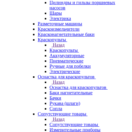
Цилиндры и гильзы поршневых
насосов
Шары
Электрика
Разметочные машины
Краскоизмельчители
Красконагнетательные баки
Краскопульты
Назад
Краскопульты
Аккумуляторные
Пневматические
Ручные для побелки
Электрические
Оснастка для краскопультов
Назад
Оснастка для краскопультов
Баки нагнетательные
Бачки
Рукава (шлаги)
Сопла
Сопутствующие товары
Назад
Сопутствующие товары
Измерительные приборы