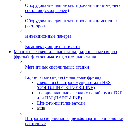
Оборудование для инъектирования полимерных
составов (смол, гелей)
Оборудование для инъектирования цементных
растворов
Инъекционные пакеры
Комплектующие и запчасти
Магнитные сверлильные станки, корончатые сверла
(фрезы), фаскосниматели, заточные станки
Магнитные сверлильные станки
Корончатые сверла (кольцевые фрезы)
Сверла из быстрорежущей стали HSS
(GOLD-LINE, SILVER-LINE)
Твердосплавные сверла (с напайками) ТСТ
или HM (HARD-LINE)
Штифты-выталкиватели
Еще
Патроны сверлильные, резьбонарезные и головки
расточные