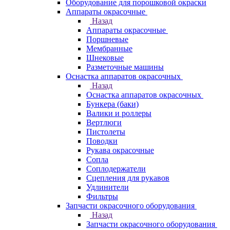
Оборудование для порошковой окраски
Аппараты окрасочные
Назад
Аппараты окрасочные
Поршневые
Мембранные
Шнековые
Разметочные машины
Оснастка аппаратов окрасочных
Назад
Оснастка аппаратов окрасочных
Бункера (баки)
Валики и роллеры
Вертлюги
Пистолеты
Поводки
Рукава окрасочные
Сопла
Соплодержатели
Сцепления для рукавов
Удлинители
Фильтры
Запчасти окрасочного оборудования
Назад
Запчасти окрасочного оборудования