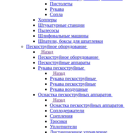
Пистолеты
Рукава
Сопла
Хопперы
Штукатурные станции
Пылесосы
Шлифовальные машины
Шпатели, боксы для шпатлевки
Пескоструйное оборудование
Назад
Пескоструйное оборудование
Пескоструйные аппараты
Рукава пескоструйные
Назад
Рукава пескоструйные
Рукава пескоструйные
Рукава воздушные
Оснастка пескоструйных аппаратов
Назад
Оснастка пескоструйных аппаратов
Соплодержатели
Сцепления
Тросики
Уплотнители
Дистанционное управление