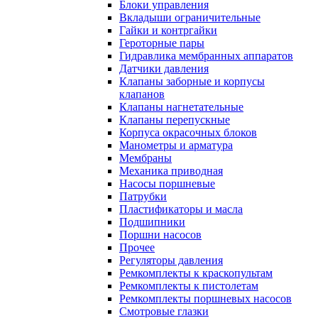
Блоки управления
Вкладыши ограничительные
Гайки и контргайки
Героторные пары
Гидравлика мембранных аппаратов
Датчики давления
Клапаны заборные и корпусы
клапанов
Клапаны нагнетательные
Клапаны перепускные
Корпуса окрасочных блоков
Манометры и арматура
Мембраны
Механика приводная
Насосы поршневые
Патрубки
Пластификаторы и масла
Подшипники
Поршни насосов
Прочее
Регуляторы давления
Ремкомплекты к краскопультам
Ремкомплекты к пистолетам
Ремкомплекты поршневых насосов
Смотровые глазки