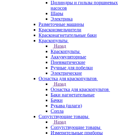
Цилиндры и гильзы поршневых
насосов
Шары
Электрика
Разметочные машины
Краскоизмельчители
Красконагнетательные баки
Краскопульты
Назад
Краскопульты
Аккумуляторные
Пневматические
Ручные для побелки
Электрические
Оснастка для краскопультов
Назад
Оснастка для краскопультов
Баки нагнетательные
Бачки
Рукава (шлаги)
Сопла
Сопутствующие товары
Назад
Сопутствующие товары
Измерительные приборы