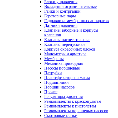
Блоки управления
Вкладыши ограничительные
Гайки и контргайки
Героторные пары
Гидравлика мембранных аппаратов
Датчики давления
Клапаны заборные и корпусы
клапанов
Клапаны нагнетательные
Клапаны перепускные
Корпуса окрасочных блоков
Манометры и арматура
Мембраны
Механика приводная
Насосы поршневые
Патрубки
Пластификаторы и масла
Подшипники
Поршни насосов
Прочее
Регуляторы давления
Ремкомплекты к краскопультам
Ремкомплекты к пистолетам
Ремкомплекты поршневых насосов
Смотровые глазки