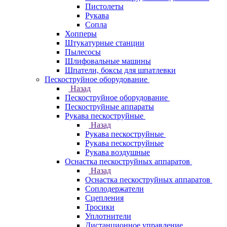
Пистолеты
Рукава
Сопла
Хопперы
Штукатурные станции
Пылесосы
Шлифовальные машины
Шпатели, боксы для шпатлевки
Пескоструйное оборудование
Назад
Пескоструйное оборудование
Пескоструйные аппараты
Рукава пескоструйные
Назад
Рукава пескоструйные
Рукава пескоструйные
Рукава воздушные
Оснастка пескоструйных аппаратов
Назад
Оснастка пескоструйных аппаратов
Соплодержатели
Сцепления
Тросики
Уплотнители
Дистанционное управление