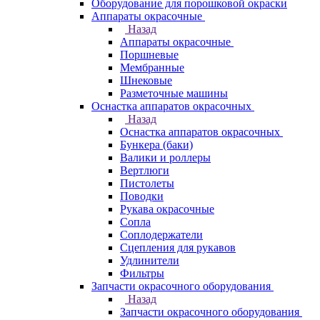
Оборудование для порошковой окраски
Аппараты окрасочные
Назад
Аппараты окрасочные
Поршневые
Мембранные
Шнековые
Разметочные машины
Оснастка аппаратов окрасочных
Назад
Оснастка аппаратов окрасочных
Бункера (баки)
Валики и роллеры
Вертлюги
Пистолеты
Поводки
Рукава окрасочные
Сопла
Соплодержатели
Сцепления для рукавов
Удлинители
Фильтры
Запчасти окрасочного оборудования
Назад
Запчасти окрасочного оборудования