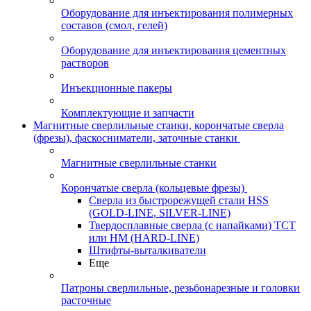
Оборудование для инъектирования полимерных
составов (смол, гелей)
Оборудование для инъектирования цементных
растворов
Инъекционные пакеры
Комплектующие и запчасти
Магнитные сверлильные станки, корончатые сверла
(фрезы), фаскосниматели, заточные станки
Магнитные сверлильные станки
Корончатые сверла (кольцевые фрезы)
Сверла из быстрорежущей стали HSS
(GOLD-LINE, SILVER-LINE)
Твердосплавные сверла (с напайками) ТСТ
или HM (HARD-LINE)
Штифты-выталкиватели
Еще
Патроны сверлильные, резьбонарезные и головки
расточные