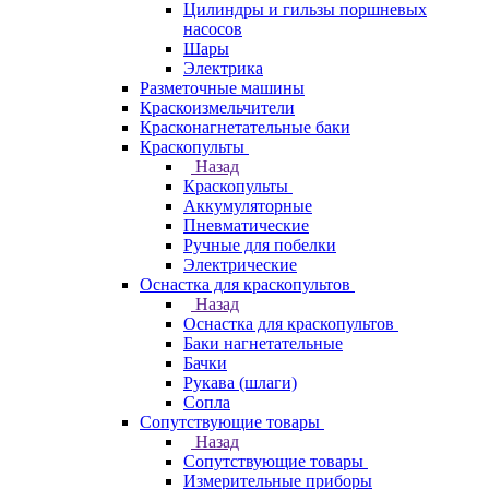
Цилиндры и гильзы поршневых
насосов
Шары
Электрика
Разметочные машины
Краскоизмельчители
Красконагнетательные баки
Краскопульты
Назад
Краскопульты
Аккумуляторные
Пневматические
Ручные для побелки
Электрические
Оснастка для краскопультов
Назад
Оснастка для краскопультов
Баки нагнетательные
Бачки
Рукава (шлаги)
Сопла
Сопутствующие товары
Назад
Сопутствующие товары
Измерительные приборы