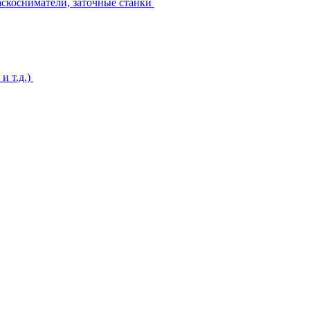
аскосниматели, заточные станки
и т.д.)