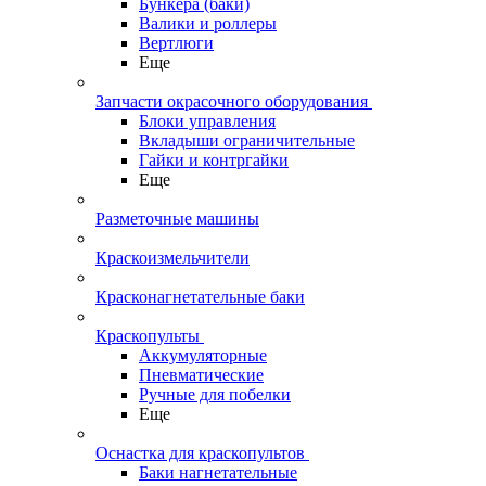
Бункера (баки)
Валики и роллеры
Вертлюги
Еще
Запчасти окрасочного оборудования
Блоки управления
Вкладыши ограничительные
Гайки и контргайки
Еще
Разметочные машины
Краскоизмельчители
Красконагнетательные баки
Краскопульты
Аккумуляторные
Пневматические
Ручные для побелки
Еще
Оснастка для краскопультов
Баки нагнетательные