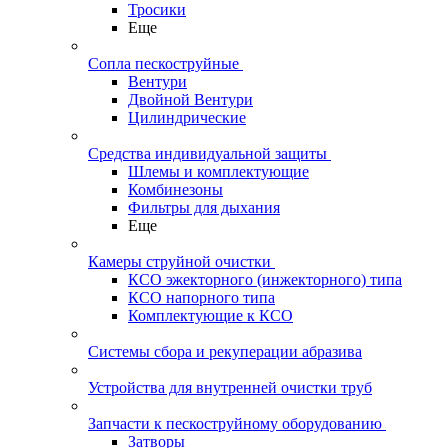
Тросики
Еще
Сопла пескоструйные
Вентури
Двойной Вентури
Цилиндрические
Средства индивидуальной защиты
Шлемы и комплектующие
Комбинезоны
Фильтры для дыхания
Еще
Камеры струйной очистки
КСО эжекторного (инжекторного) типа
КСО напорного типа
Комплектующие к КСО
Системы сбора и рекуперации абразива
Устройства для внутренней очистки труб
Запчасти к пескоструйному оборудованию
Затворы