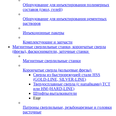
Оборудование для инъектирования полимерных
составов (смол, гелей)
Оборудование для инъектирования цементных
растворов
Инъекционные пакеры
Комплектующие и запчасти
Магнитные сверлильные станки, корончатые сверла
(фрезы), фаскосниматели, заточные станки
Магнитные сверлильные станки
Корончатые сверла (кольцевые фрезы)
Сверла из быстрорежущей стали HSS
(GOLD-LINE, SILVER-LINE)
Твердосплавные сверла (с напайками) ТСТ
или HM (HARD-LINE)
Штифты-выталкиватели
Еще
Патроны сверлильные, резьбонарезные и головки
расточные