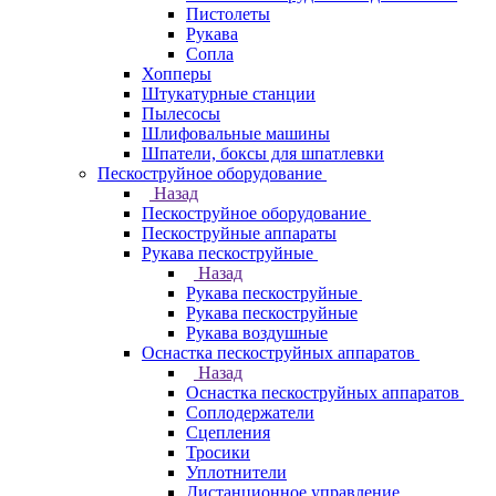
Пистолеты
Рукава
Сопла
Хопперы
Штукатурные станции
Пылесосы
Шлифовальные машины
Шпатели, боксы для шпатлевки
Пескоструйное оборудование
Назад
Пескоструйное оборудование
Пескоструйные аппараты
Рукава пескоструйные
Назад
Рукава пескоструйные
Рукава пескоструйные
Рукава воздушные
Оснастка пескоструйных аппаратов
Назад
Оснастка пескоструйных аппаратов
Соплодержатели
Сцепления
Тросики
Уплотнители
Дистанционное управление