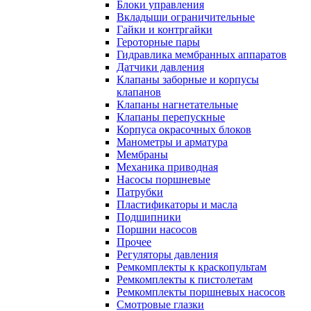
Блоки управления
Вкладыши ограничительные
Гайки и контргайки
Героторные пары
Гидравлика мембранных аппаратов
Датчики давления
Клапаны заборные и корпусы
клапанов
Клапаны нагнетательные
Клапаны перепускные
Корпуса окрасочных блоков
Манометры и арматура
Мембраны
Механика приводная
Насосы поршневые
Патрубки
Пластификаторы и масла
Подшипники
Поршни насосов
Прочее
Регуляторы давления
Ремкомплекты к краскопультам
Ремкомплекты к пистолетам
Ремкомплекты поршневых насосов
Смотровые глазки