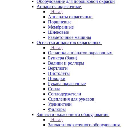
Оборудование для порошковой окраски
Аппараты окрасочные
Назад
Аппараты окрасочные
Поршневые
Мембранные
Шнековые
Разметочные машины
Оснастка аппаратов окрасочных
Назад
Оснастка аппаратов окрасочных
Бункера (баки)
Валики и роллеры
Вертлюги
Пистолеты
Поводки
Рукава окрасочные
Сопла
Соплодержатели
Сцепления для рукавов
Удлинители
Фильтры
Запчасти окрасочного оборудования
Назад
Запчасти окрасочного оборудования