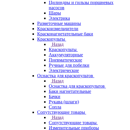
Цилиндры и гильзы поршневых
насосов
Шары
Электрика
Разметочные машины
Краскоизмельчители
Красконагнетательные баки
Краскопульты
Назад
Краскопульты
Аккумуляторные
Пневматические
Ручные для побелки
Электрические
Оснастка для краскопультов
Назад
Оснастка для краскопультов
Баки нагнетательные
Бачки
Рукава (шлаги)
Сопла
Сопутствующие товары
Назад
Сопутствующие товары
Измерительные приборы