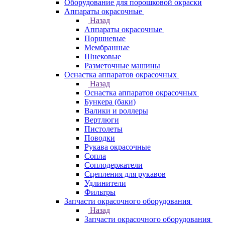
Оборудование для порошковой окраски
Аппараты окрасочные
Назад
Аппараты окрасочные
Поршневые
Мембранные
Шнековые
Разметочные машины
Оснастка аппаратов окрасочных
Назад
Оснастка аппаратов окрасочных
Бункера (баки)
Валики и роллеры
Вертлюги
Пистолеты
Поводки
Рукава окрасочные
Сопла
Соплодержатели
Сцепления для рукавов
Удлинители
Фильтры
Запчасти окрасочного оборудования
Назад
Запчасти окрасочного оборудования