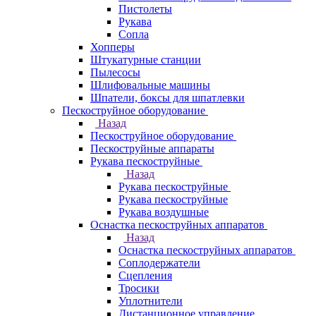
Пистолеты
Рукава
Сопла
Хопперы
Штукатурные станции
Пылесосы
Шлифовальные машины
Шпатели, боксы для шпатлевки
Пескоструйное оборудование
Назад
Пескоструйное оборудование
Пескоструйные аппараты
Рукава пескоструйные
Назад
Рукава пескоструйные
Рукава пескоструйные
Рукава воздушные
Оснастка пескоструйных аппаратов
Назад
Оснастка пескоструйных аппаратов
Соплодержатели
Сцепления
Тросики
Уплотнители
Дистанционное управление