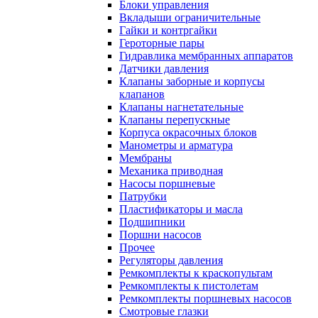
Блоки управления
Вкладыши ограничительные
Гайки и контргайки
Героторные пары
Гидравлика мембранных аппаратов
Датчики давления
Клапаны заборные и корпусы
клапанов
Клапаны нагнетательные
Клапаны перепускные
Корпуса окрасочных блоков
Манометры и арматура
Мембраны
Механика приводная
Насосы поршневые
Патрубки
Пластификаторы и масла
Подшипники
Поршни насосов
Прочее
Регуляторы давления
Ремкомплекты к краскопультам
Ремкомплекты к пистолетам
Ремкомплекты поршневых насосов
Смотровые глазки