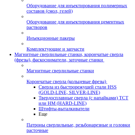
Оборудование для инъектирования полимерных
составов (смол, гелей)
Оборудование для инъектирования цементных
растворов
Инъекционные пакеры
Комплектующие и запчасти
Магнитные сверлильные станки, корончатые сверла
(фрезы), фаскосниматели, заточные станки
Магнитные сверлильные станки
Корончатые сверла (кольцевые фрезы)
Сверла из быстрорежущей стали HSS
(GOLD-LINE, SILVER-LINE)
Твердосплавные сверла (с напайками) ТСТ
или HM (HARD-LINE)
Штифты-выталкиватели
Еще
Патроны сверлильные, резьбонарезные и головки
расточные