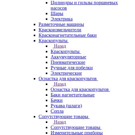
Цилиндры и гильзы поршневых
насосов
Шары
Электрика
Разметочные машины
Краскоизмельчители
Красконагнетательные баки
Краскопульты
Назад
Краскопульты
Аккумуляторные
Пневматические
Ручные для побелки
Электрические
Оснастка для краскопультов
Назад
Оснастка для краскопультов
Баки нагнетательные
Бачки
Рукава (шлаги)
Сопла
Сопутствующие товары
Назад
Сопутствующие товары
Измерительные приборы