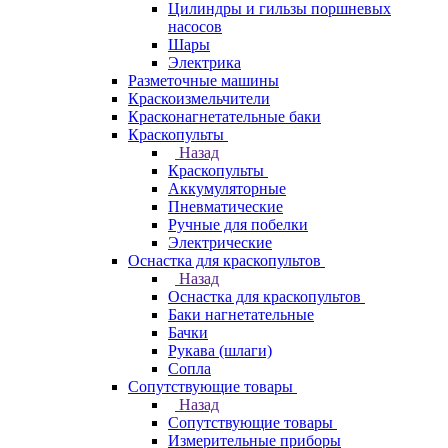
Цилиндры и гильзы поршневых
насосов
Шары
Электрика
Разметочные машины
Краскоизмельчители
Красконагнетательные баки
Краскопульты
Назад
Краскопульты
Аккумуляторные
Пневматические
Ручные для побелки
Электрические
Оснастка для краскопультов
Назад
Оснастка для краскопультов
Баки нагнетательные
Бачки
Рукава (шлаги)
Сопла
Сопутствующие товары
Назад
Сопутствующие товары
Измерительные приборы