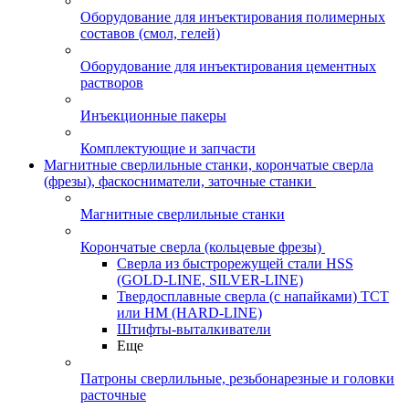
Оборудование для инъектирования полимерных
составов (смол, гелей)
Оборудование для инъектирования цементных
растворов
Инъекционные пакеры
Комплектующие и запчасти
Магнитные сверлильные станки, корончатые сверла
(фрезы), фаскосниматели, заточные станки
Магнитные сверлильные станки
Корончатые сверла (кольцевые фрезы)
Сверла из быстрорежущей стали HSS
(GOLD-LINE, SILVER-LINE)
Твердосплавные сверла (с напайками) ТСТ
или HM (HARD-LINE)
Штифты-выталкиватели
Еще
Патроны сверлильные, резьбонарезные и головки
расточные