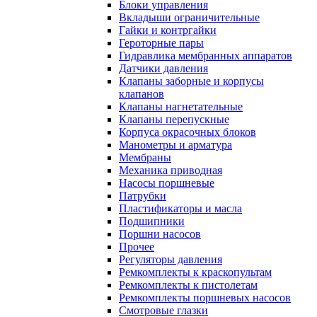
Блоки управления
Вкладыши ограничительные
Гайки и контргайки
Героторные пары
Гидравлика мембранных аппаратов
Датчики давления
Клапаны заборные и корпусы
клапанов
Клапаны нагнетательные
Клапаны перепускные
Корпуса окрасочных блоков
Манометры и арматура
Мембраны
Механика приводная
Насосы поршневые
Патрубки
Пластификаторы и масла
Подшипники
Поршни насосов
Прочее
Регуляторы давления
Ремкомплекты к краскопультам
Ремкомплекты к пистолетам
Ремкомплекты поршневых насосов
Смотровые глазки