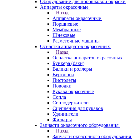
Оборудование для порошковой окраски
Аппараты окрасочные
Назад
Аппараты окрасочные
Поршневые
Мембранные
Шнековые
Разметочные машины
Оснастка аппаратов окрасочных
Назад
Оснастка аппаратов окрасочных
Бункера (баки)
Валики и роллеры
Вертлюги
Пистолеты
Поводки
Рукава окрасочные
Сопла
Соплодержатели
Сцепления для рукавов
Удлинители
Фильтры
Запчасти окрасочного оборудования
Назад
Запчасти окрасочного оборудования