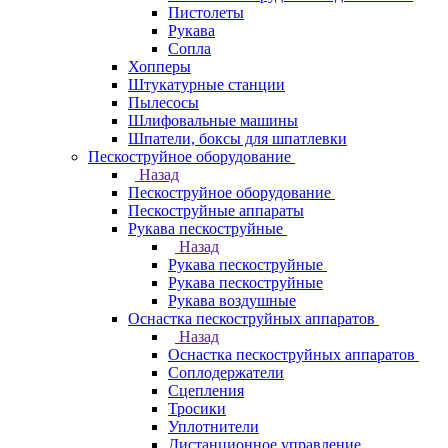
Пистолеты
Рукава
Сопла
Хопперы
Штукатурные станции
Пылесосы
Шлифовальные машины
Шпатели, боксы для шпатлевки
Пескоструйное оборудование
Назад
Пескоструйное оборудование
Пескоструйные аппараты
Рукава пескоструйные
Назад
Рукава пескоструйные
Рукава пескоструйные
Рукава воздушные
Оснастка пескоструйных аппаратов
Назад
Оснастка пескоструйных аппаратов
Соплодержатели
Сцепления
Тросики
Уплотнители
Дистанционное управление