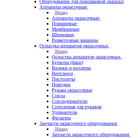
Оборудование для порошковой окраски
Аппараты окрасочные
Назад
Аппараты окрасочные
Поршневые
Мембранные
Шнековые
Разметочные машины
Оснастка аппаратов окрасочных
Назад
Оснастка аппаратов окрасочных
Бункера (баки)
Валики и роллеры
Вертлюги
Пистолеты
Поводки
Рукава окрасочные
Сопла
Соплодержатели
Сцепления для рукавов
Удлинители
Фильтры
Запчасти окрасочного оборудования
Назад
Запчасти окрасочного оборудования