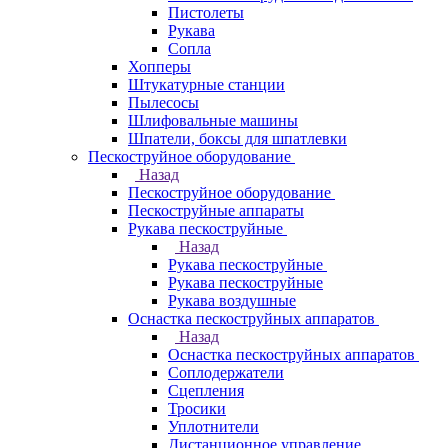
Пистолеты
Рукава
Сопла
Хопперы
Штукатурные станции
Пылесосы
Шлифовальные машины
Шпатели, боксы для шпатлевки
Пескоструйное оборудование
Назад
Пескоструйное оборудование
Пескоструйные аппараты
Рукава пескоструйные
Назад
Рукава пескоструйные
Рукава пескоструйные
Рукава воздушные
Оснастка пескоструйных аппаратов
Назад
Оснастка пескоструйных аппаратов
Соплодержатели
Сцепления
Тросики
Уплотнители
Дистанционное управление