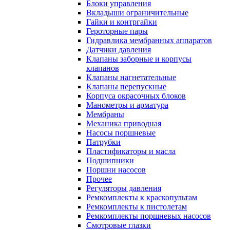
Блоки управления
Вкладыши ограничительные
Гайки и контргайки
Героторные пары
Гидравлика мембранных аппаратов
Датчики давления
Клапаны заборные и корпусы
клапанов
Клапаны нагнетательные
Клапаны перепускные
Корпуса окрасочных блоков
Манометры и арматура
Мембраны
Механика приводная
Насосы поршневые
Патрубки
Пластификаторы и масла
Подшипники
Поршни насосов
Прочее
Регуляторы давления
Ремкомплекты к краскопультам
Ремкомплекты к пистолетам
Ремкомплекты поршневых насосов
Смотровые глазки