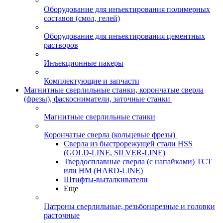
Оборудование для инъектирования полимерных
составов (смол, гелей)
Оборудование для инъектирования цементных
растворов
Инъекционные пакеры
Комплектующие и запчасти
Магнитные сверлильные станки, корончатые сверла
(фрезы), фаскосниматели, заточные станки
Магнитные сверлильные станки
Корончатые сверла (кольцевые фрезы)
Сверла из быстрорежущей стали HSS
(GOLD-LINE, SILVER-LINE)
Твердосплавные сверла (с напайками) ТСТ
или HM (HARD-LINE)
Штифты-выталкиватели
Еще
Патроны сверлильные, резьбонарезные и головки
расточные