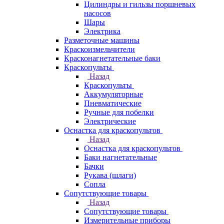
Цилиндры и гильзы поршневых
насосов
Шары
Электрика
Разметочные машины
Краскоизмельчители
Красконагнетательные баки
Краскопульты
Назад
Краскопульты
Аккумуляторные
Пневматические
Ручные для побелки
Электрические
Оснастка для краскопультов
Назад
Оснастка для краскопультов
Баки нагнетательные
Бачки
Рукава (шлаги)
Сопла
Сопутствующие товары
Назад
Сопутствующие товары
Измерительные приборы