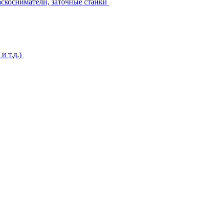
аскосниматели, заточные станки
и т.д.)