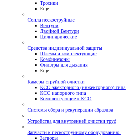
Тросики
Еще
Сопла пескоструйные
Вентури
Двойной Вентури
Цилиндрические
Средства индивидуальной защиты
Шлемы и комплектующие
Комбинезоны
Фильтры для дыхания
Еще
Камеры струйной очистки
КСО эжекторного (инжекторного) типа
КСО напорного типа
Комплектующие к КСО
Системы сбора и рекуперации абразива
Устройства для внутренней очистки труб
Запчасти к пескоструйному оборудованию
Затворы