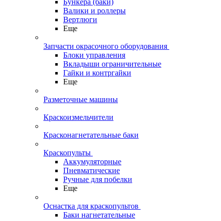
Бункера (баки)
Валики и роллеры
Вертлюги
Еще
Запчасти окрасочного оборудования
Блоки управления
Вкладыши ограничительные
Гайки и контргайки
Еще
Разметочные машины
Краскоизмельчители
Красконагнетательные баки
Краскопульты
Аккумуляторные
Пневматические
Ручные для побелки
Еще
Оснастка для краскопультов
Баки нагнетательные