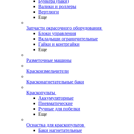
Бункера (баки)
Валики и роллеры
Вертлюги
Еще
Запчасти окрасочного оборудования
Блоки управления
Вкладыши ограничительные
Гайки и контргайки
Еще
Разметочные машины
Краскоизмельчители
Красконагнетательные баки
Краскопульты
Аккумуляторные
Пневматические
Ручные для побелки
Еще
Оснастка для краскопультов
Баки нагнетательные