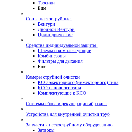
Тросики
Еще
Сопла пескоструйные
Вентури
Двойной Вентури
Цилиндрические
Средства индивидуальной защиты
Шлемы и комплектующие
Комбинезоны
Фильтры для дыхания
Еще
Камеры струйной очистки
КСО эжекторного (инжекторного) типа
КСО напорного типа
Комплектующие к КСО
Системы сбора и рекуперации абразива
Устройства для внутренней очистки труб
Запчасти к пескоструйному оборудованию
Затворы