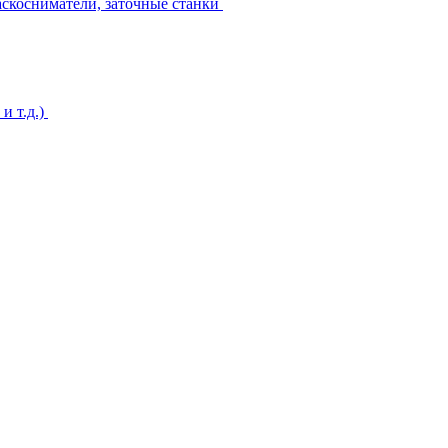
аскосниматели, заточные станки
и т.д.)