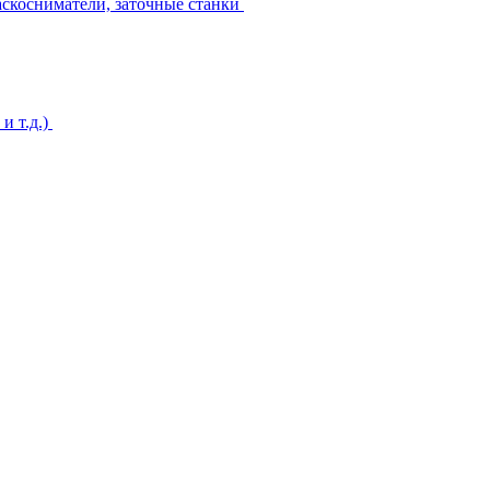
аскосниматели, заточные станки
и т.д.)