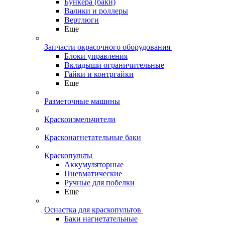
Бункера (баки)
Валики и роллеры
Вертлюги
Еще
Запчасти окрасочного оборудования
Блоки управления
Вкладыши ограничительные
Гайки и контргайки
Еще
Разметочные машины
Краскоизмельчители
Красконагнетательные баки
Краскопульты
Аккумуляторные
Пневматические
Ручные для побелки
Еще
Оснастка для краскопультов
Баки нагнетательные