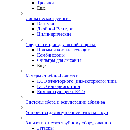
Тросики
Еще
Сопла пескоструйные
Вентури
Двойной Вентури
Цилиндрические
Средства индивидуальной защиты
Шлемы и комплектующие
Комбинезоны
Фильтры для дыхания
Еще
Камеры струйной очистки
КСО эжекторного (инжекторного) типа
КСО напорного типа
Комплектующие к КСО
Системы сбора и рекуперации абразива
Устройства для внутренней очистки труб
Запчасти к пескоструйному оборудованию
Затворы