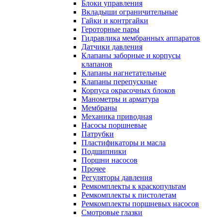
Блоки управления
Вкладыши ограничительные
Гайки и контргайки
Героторные пары
Гидравлика мембранных аппаратов
Датчики давления
Клапаны заборные и корпусы
клапанов
Клапаны нагнетательные
Клапаны перепускные
Корпуса окрасочных блоков
Манометры и арматура
Мембраны
Механика приводная
Насосы поршневые
Патрубки
Пластификаторы и масла
Подшипники
Поршни насосов
Прочее
Регуляторы давления
Ремкомплекты к краскопультам
Ремкомплекты к пистолетам
Ремкомплекты поршневых насосов
Смотровые глазки