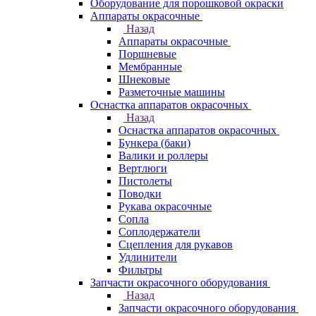
Оборудование для порошковой окраски
Аппараты окрасочные
Назад
Аппараты окрасочные
Поршневые
Мембранные
Шнековые
Разметочные машины
Оснастка аппаратов окрасочных
Назад
Оснастка аппаратов окрасочных
Бункера (баки)
Валики и роллеры
Вертлюги
Пистолеты
Поводки
Рукава окрасочные
Сопла
Соплодержатели
Сцепления для рукавов
Удлинители
Фильтры
Запчасти окрасочного оборудования
Назад
Запчасти окрасочного оборудования