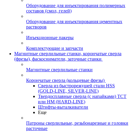
Оборудование для инъектирования полимерных
составов (смол, гелей)
Оборудование для инъектирования цементных
растворов
Инъекционные пакеры
Комплектующие и запчасти
Магнитные сверлильные станки, корончатые сверла
(фрезы), фаскосниматели, заточные станки
Магнитные сверлильные станки
Корончатые сверла (кольцевые фрезы)
Сверла из быстрорежущей стали HSS
(GOLD-LINE, SILVER-LINE)
Твердосплавные сверла (с напайками) ТСТ
или HM (HARD-LINE)
Штифты-выталкиватели
Еще
Патроны сверлильные, резьбонарезные и головки
расточные