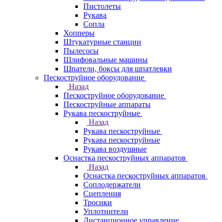
Пистолеты
Рукава
Сопла
Хопперы
Штукатурные станции
Пылесосы
Шлифовальные машины
Шпатели, боксы для шпатлевки
Пескоструйное оборудование
Назад
Пескоструйное оборудование
Пескоструйные аппараты
Рукава пескоструйные
Назад
Рукава пескоструйные
Рукава пескоструйные
Рукава воздушные
Оснастка пескоструйных аппаратов
Назад
Оснастка пескоструйных аппаратов
Соплодержатели
Сцепления
Тросики
Уплотнители
Дистанционное управление