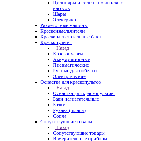
Цилиндры и гильзы поршневых
насосов
Шары
Электрика
Разметочные машины
Краскоизмельчители
Красконагнетательные баки
Краскопульты
Назад
Краскопульты
Аккумуляторные
Пневматические
Ручные для побелки
Электрические
Оснастка для краскопультов
Назад
Оснастка для краскопультов
Баки нагнетательные
Бачки
Рукава (шлаги)
Сопла
Сопутствующие товары
Назад
Сопутствующие товары
Измерительные приборы