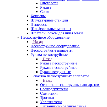
Пистолеты
Рукава
Сопла
Хопперы
Штукатурные станции
Пылесосы
Шлифовальные машины
Шпатели, боксы для шпатлевки
Пескоструйное оборудование
Назад
Пескоструйное оборудование
Пескоструйные аппараты
Рукава пескоструйные
Назад
Рукава пескоструйные
Рукава пескоструйные
Рукава воздушные
Оснастка пескоструйных аппаратов
Назад
Оснастка пескоструйных аппаратов
Соплодержатели
Сцепления
Тросики
Уплотнители
Дистанционное управление