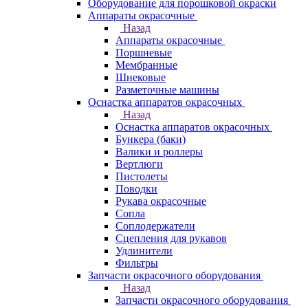
Оборудование для порошковой окраски
Аппараты окрасочные
Назад
Аппараты окрасочные
Поршневые
Мембранные
Шнековые
Разметочные машины
Оснастка аппаратов окрасочных
Назад
Оснастка аппаратов окрасочных
Бункера (баки)
Валики и роллеры
Вертлюги
Пистолеты
Поводки
Рукава окрасочные
Сопла
Соплодержатели
Сцепления для рукавов
Удлинители
Фильтры
Запчасти окрасочного оборудования
Назад
Запчасти окрасочного оборудования