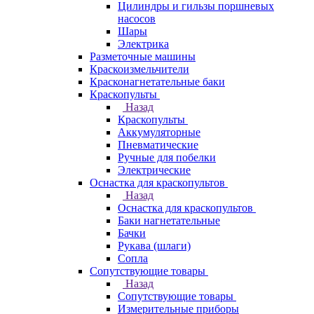
Цилиндры и гильзы поршневых
насосов
Шары
Электрика
Разметочные машины
Краскоизмельчители
Красконагнетательные баки
Краскопульты
Назад
Краскопульты
Аккумуляторные
Пневматические
Ручные для побелки
Электрические
Оснастка для краскопультов
Назад
Оснастка для краскопультов
Баки нагнетательные
Бачки
Рукава (шлаги)
Сопла
Сопутствующие товары
Назад
Сопутствующие товары
Измерительные приборы