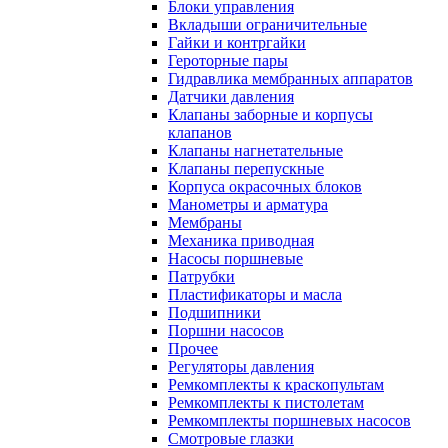
Блоки управления
Вкладыши ограничительные
Гайки и контргайки
Героторные пары
Гидравлика мембранных аппаратов
Датчики давления
Клапаны заборные и корпусы
клапанов
Клапаны нагнетательные
Клапаны перепускные
Корпуса окрасочных блоков
Манометры и арматура
Мембраны
Механика приводная
Насосы поршневые
Патрубки
Пластификаторы и масла
Подшипники
Поршни насосов
Прочее
Регуляторы давления
Ремкомплекты к краскопультам
Ремкомплекты к пистолетам
Ремкомплекты поршневых насосов
Смотровые глазки