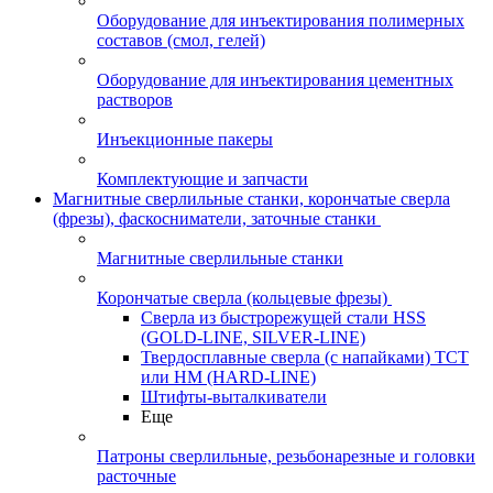
Оборудование для инъектирования полимерных
составов (смол, гелей)
Оборудование для инъектирования цементных
растворов
Инъекционные пакеры
Комплектующие и запчасти
Магнитные сверлильные станки, корончатые сверла
(фрезы), фаскосниматели, заточные станки
Магнитные сверлильные станки
Корончатые сверла (кольцевые фрезы)
Сверла из быстрорежущей стали HSS
(GOLD-LINE, SILVER-LINE)
Твердосплавные сверла (с напайками) ТСТ
или HM (HARD-LINE)
Штифты-выталкиватели
Еще
Патроны сверлильные, резьбонарезные и головки
расточные