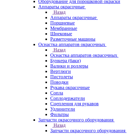
Оборудование для порошковой окраски
Аппараты окрасочные
Назад
Аппараты окрасочные
Поршневые
Мембранные
Шнековые
Разметочные машины
Оснастка аппаратов окрасочных
Назад
Оснастка аппаратов окрасочных
Бункера (баки)
Валики и роллеры
Вертлюги
Пистолеты
Поводки
Рукава окрасочные
Сопла
Соплодержатели
Сцепления для рукавов
Удлинители
Фильтры
Запчасти окрасочного оборудования
Назад
Запчасти окрасочного оборудования