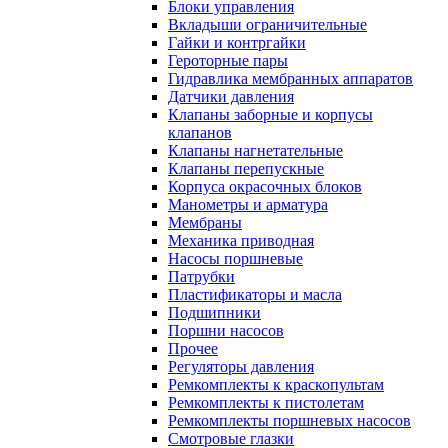
Блоки управления
Вкладыши ограничительные
Гайки и контргайки
Героторные пары
Гидравлика мембранных аппаратов
Датчики давления
Клапаны заборные и корпусы
клапанов
Клапаны нагнетательные
Клапаны перепускные
Корпуса окрасочных блоков
Манометры и арматура
Мембраны
Механика приводная
Насосы поршневые
Патрубки
Пластификаторы и масла
Подшипники
Поршни насосов
Прочее
Регуляторы давления
Ремкомплекты к краскопультам
Ремкомплекты к пистолетам
Ремкомплекты поршневых насосов
Смотровые глазки