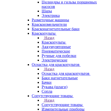
Цилиндры и гильзы поршневых
насосов
Шары
Электрика
Разметочные машины
Краскоизмельчители
Красконагнетательные баки
Краскопульты
Назад
Краскопульты
Аккумуляторные
Пневматические
Ручные для побелки
Электрические
Оснастка для краскопультов
Назад
Оснастка для краскопультов
Баки нагнетательные
Бачки
Рукава (шлаги)
Сопла
Сопутствующие товары
Назад
Сопутствующие товары
Измерительные приборы