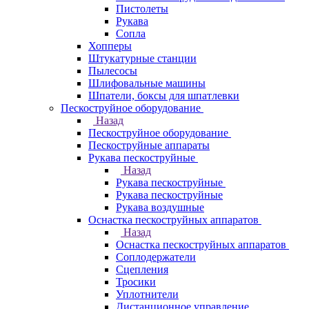
Пистолеты
Рукава
Сопла
Хопперы
Штукатурные станции
Пылесосы
Шлифовальные машины
Шпатели, боксы для шпатлевки
Пескоструйное оборудование
Назад
Пескоструйное оборудование
Пескоструйные аппараты
Рукава пескоструйные
Назад
Рукава пескоструйные
Рукава пескоструйные
Рукава воздушные
Оснастка пескоструйных аппаратов
Назад
Оснастка пескоструйных аппаратов
Соплодержатели
Сцепления
Тросики
Уплотнители
Дистанционное управление