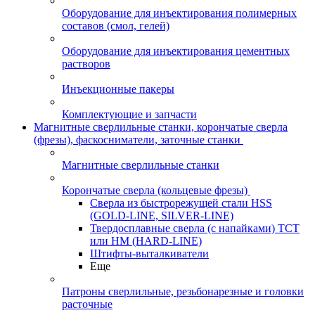
Оборудование для инъектирования полимерных
составов (смол, гелей)
Оборудование для инъектирования цементных
растворов
Инъекционные пакеры
Комплектующие и запчасти
Магнитные сверлильные станки, корончатые сверла
(фрезы), фаскосниматели, заточные станки
Магнитные сверлильные станки
Корончатые сверла (кольцевые фрезы)
Сверла из быстрорежущей стали HSS
(GOLD-LINE, SILVER-LINE)
Твердосплавные сверла (с напайками) ТСТ
или HM (HARD-LINE)
Штифты-выталкиватели
Еще
Патроны сверлильные, резьбонарезные и головки
расточные