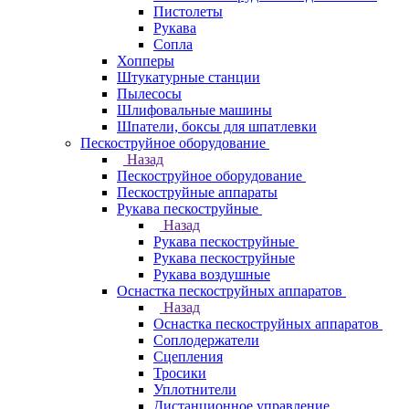
Пистолеты
Рукава
Сопла
Хопперы
Штукатурные станции
Пылесосы
Шлифовальные машины
Шпатели, боксы для шпатлевки
Пескоструйное оборудование
Назад
Пескоструйное оборудование
Пескоструйные аппараты
Рукава пескоструйные
Назад
Рукава пескоструйные
Рукава пескоструйные
Рукава воздушные
Оснастка пескоструйных аппаратов
Назад
Оснастка пескоструйных аппаратов
Соплодержатели
Сцепления
Тросики
Уплотнители
Дистанционное управление