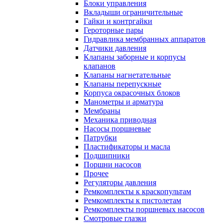
Блоки управления
Вкладыши ограничительные
Гайки и контргайки
Героторные пары
Гидравлика мембранных аппаратов
Датчики давления
Клапаны заборные и корпусы
клапанов
Клапаны нагнетательные
Клапаны перепускные
Корпуса окрасочных блоков
Манометры и арматура
Мембраны
Механика приводная
Насосы поршневые
Патрубки
Пластификаторы и масла
Подшипники
Поршни насосов
Прочее
Регуляторы давления
Ремкомплекты к краскопультам
Ремкомплекты к пистолетам
Ремкомплекты поршневых насосов
Смотровые глазки