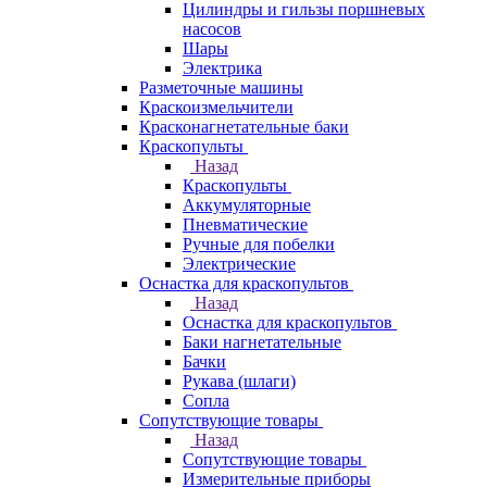
Цилиндры и гильзы поршневых
насосов
Шары
Электрика
Разметочные машины
Краскоизмельчители
Красконагнетательные баки
Краскопульты
Назад
Краскопульты
Аккумуляторные
Пневматические
Ручные для побелки
Электрические
Оснастка для краскопультов
Назад
Оснастка для краскопультов
Баки нагнетательные
Бачки
Рукава (шлаги)
Сопла
Сопутствующие товары
Назад
Сопутствующие товары
Измерительные приборы