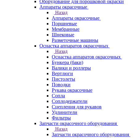
Оборудование для порошковой окраски
Аппараты окрасочные
Назад
Аппараты окрасочные
Поршневые
Мембранные
Шнековые
Разметочные машины
Оснастка аппаратов окрасочных
Назад
Оснастка аппаратов окрасочных
Бункера (баки)
Валики и роллеры
Вертлюги
Пистолеты
Поводки
Рукава окрасочные
Сопла
Соплодержатели
Сцепления для рукавов
Удлинители
Фильтры
Запчасти окрасочного оборудования
Назад
Запчасти окрасочного оборудования