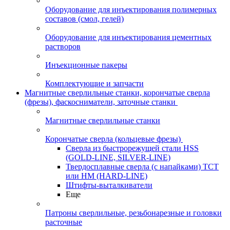
Оборудование для инъектирования полимерных
составов (смол, гелей)
Оборудование для инъектирования цементных
растворов
Инъекционные пакеры
Комплектующие и запчасти
Магнитные сверлильные станки, корончатые сверла
(фрезы), фаскосниматели, заточные станки
Магнитные сверлильные станки
Корончатые сверла (кольцевые фрезы)
Сверла из быстрорежущей стали HSS
(GOLD-LINE, SILVER-LINE)
Твердосплавные сверла (с напайками) ТСТ
или HM (HARD-LINE)
Штифты-выталкиватели
Еще
Патроны сверлильные, резьбонарезные и головки
расточные