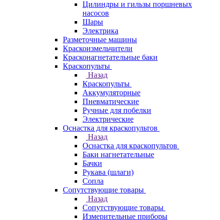
Цилиндры и гильзы поршневых
насосов
Шары
Электрика
Разметочные машины
Краскоизмельчители
Красконагнетательные баки
Краскопульты
Назад
Краскопульты
Аккумуляторные
Пневматические
Ручные для побелки
Электрические
Оснастка для краскопультов
Назад
Оснастка для краскопультов
Баки нагнетательные
Бачки
Рукава (шлаги)
Сопла
Сопутствующие товары
Назад
Сопутствующие товары
Измерительные приборы