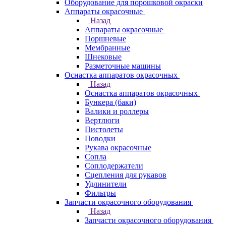
Оборудование для порошковой окраски
Аппараты окрасочные
Назад
Аппараты окрасочные
Поршневые
Мембранные
Шнековые
Разметочные машины
Оснастка аппаратов окрасочных
Назад
Оснастка аппаратов окрасочных
Бункера (баки)
Валики и роллеры
Вертлюги
Пистолеты
Поводки
Рукава окрасочные
Сопла
Соплодержатели
Сцепления для рукавов
Удлинители
Фильтры
Запчасти окрасочного оборудования
Назад
Запчасти окрасочного оборудования