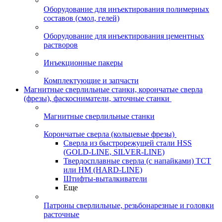
Оборудование для инъектирования полимерных
составов (смол, гелей)
Оборудование для инъектирования цементных
растворов
Инъекционные пакеры
Комплектующие и запчасти
Магнитные сверлильные станки, корончатые сверла
(фрезы), фаскосниматели, заточные станки
Магнитные сверлильные станки
Корончатые сверла (кольцевые фрезы)
Сверла из быстрорежущей стали HSS
(GOLD-LINE, SILVER-LINE)
Твердосплавные сверла (с напайками) ТСТ
или HM (HARD-LINE)
Штифты-выталкиватели
Еще
Патроны сверлильные, резьбонарезные и головки
расточные