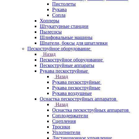
Пистолеты
Рукава
Сопла
Хопперы
Штукатурные станции
Пылесосы
Шлифовальные машины
Шпатели, боксы для шпатлевки
Пескоструйное оборудование
Назад
Пескоструйное оборудование
Пескоструйные аппараты
Рукава пескоструйные
Назад
Рукава пескоструйные
Рукава пескоструйные
Рукава воздушные
Оснастка пескоструйных аппаратов
Назад
Оснастка пескоструйных аппаратов
Соплодержатели
Сцепления
Тросики
Уплотнители
Дистанционное управление