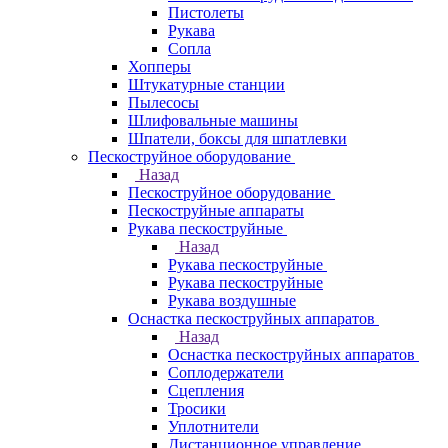
Пистолеты
Рукава
Сопла
Хопперы
Штукатурные станции
Пылесосы
Шлифовальные машины
Шпатели, боксы для шпатлевки
Пескоструйное оборудование
Назад
Пескоструйное оборудование
Пескоструйные аппараты
Рукава пескоструйные
Назад
Рукава пескоструйные
Рукава пескоструйные
Рукава воздушные
Оснастка пескоструйных аппаратов
Назад
Оснастка пескоструйных аппаратов
Соплодержатели
Сцепления
Тросики
Уплотнители
Дистанционное управление