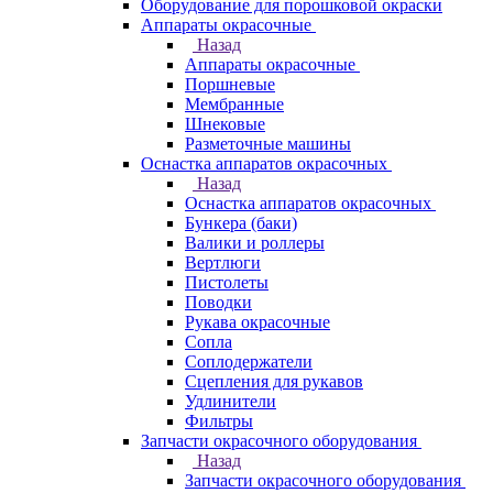
Оборудование для порошковой окраски
Аппараты окрасочные
Назад
Аппараты окрасочные
Поршневые
Мембранные
Шнековые
Разметочные машины
Оснастка аппаратов окрасочных
Назад
Оснастка аппаратов окрасочных
Бункера (баки)
Валики и роллеры
Вертлюги
Пистолеты
Поводки
Рукава окрасочные
Сопла
Соплодержатели
Сцепления для рукавов
Удлинители
Фильтры
Запчасти окрасочного оборудования
Назад
Запчасти окрасочного оборудования