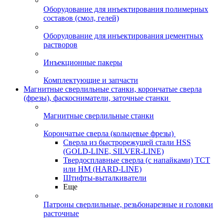
Оборудование для инъектирования полимерных
составов (смол, гелей)
Оборудование для инъектирования цементных
растворов
Инъекционные пакеры
Комплектующие и запчасти
Магнитные сверлильные станки, корончатые сверла
(фрезы), фаскосниматели, заточные станки
Магнитные сверлильные станки
Корончатые сверла (кольцевые фрезы)
Сверла из быстрорежущей стали HSS
(GOLD-LINE, SILVER-LINE)
Твердосплавные сверла (с напайками) ТСТ
или HM (HARD-LINE)
Штифты-выталкиватели
Еще
Патроны сверлильные, резьбонарезные и головки
расточные