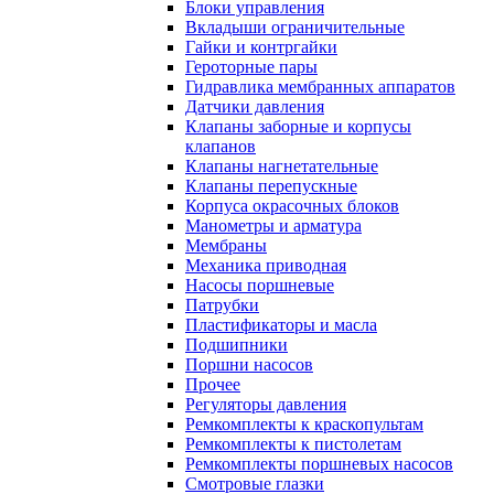
Блоки управления
Вкладыши ограничительные
Гайки и контргайки
Героторные пары
Гидравлика мембранных аппаратов
Датчики давления
Клапаны заборные и корпусы
клапанов
Клапаны нагнетательные
Клапаны перепускные
Корпуса окрасочных блоков
Манометры и арматура
Мембраны
Механика приводная
Насосы поршневые
Патрубки
Пластификаторы и масла
Подшипники
Поршни насосов
Прочее
Регуляторы давления
Ремкомплекты к краскопультам
Ремкомплекты к пистолетам
Ремкомплекты поршневых насосов
Смотровые глазки