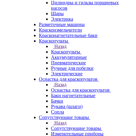
Цилиндры и гильзы поршневых
насосов
Шары
Электрика
Разметочные машины
Краскоизмельчители
Красконагнетательные баки
Краскопульты
Назад
Краскопульты
Аккумуляторные
Пневматические
Ручные для побелки
Электрические
Оснастка для краскопультов
Назад
Оснастка для краскопультов
Баки нагнетательные
Бачки
Рукава (шлаги)
Сопла
Сопутствующие товары
Назад
Сопутствующие товары
Измерительные приборы