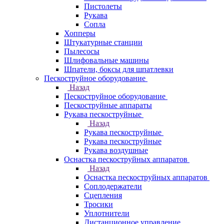
Пистолеты
Рукава
Сопла
Хопперы
Штукатурные станции
Пылесосы
Шлифовальные машины
Шпатели, боксы для шпатлевки
Пескоструйное оборудование
Назад
Пескоструйное оборудование
Пескоструйные аппараты
Рукава пескоструйные
Назад
Рукава пескоструйные
Рукава пескоструйные
Рукава воздушные
Оснастка пескоструйных аппаратов
Назад
Оснастка пескоструйных аппаратов
Соплодержатели
Сцепления
Тросики
Уплотнители
Дистанционное управление