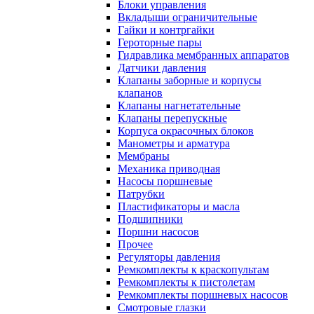
Блоки управления
Вкладыши ограничительные
Гайки и контргайки
Героторные пары
Гидравлика мембранных аппаратов
Датчики давления
Клапаны заборные и корпусы
клапанов
Клапаны нагнетательные
Клапаны перепускные
Корпуса окрасочных блоков
Манометры и арматура
Мембраны
Механика приводная
Насосы поршневые
Патрубки
Пластификаторы и масла
Подшипники
Поршни насосов
Прочее
Регуляторы давления
Ремкомплекты к краскопультам
Ремкомплекты к пистолетам
Ремкомплекты поршневых насосов
Смотровые глазки