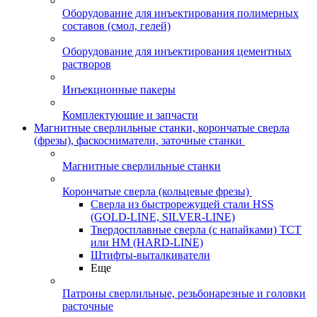
Оборудование для инъектирования полимерных
составов (смол, гелей)
Оборудование для инъектирования цементных
растворов
Инъекционные пакеры
Комплектующие и запчасти
Магнитные сверлильные станки, корончатые сверла
(фрезы), фаскосниматели, заточные станки
Магнитные сверлильные станки
Корончатые сверла (кольцевые фрезы)
Сверла из быстрорежущей стали HSS
(GOLD-LINE, SILVER-LINE)
Твердосплавные сверла (с напайками) ТСТ
или HM (HARD-LINE)
Штифты-выталкиватели
Еще
Патроны сверлильные, резьбонарезные и головки
расточные