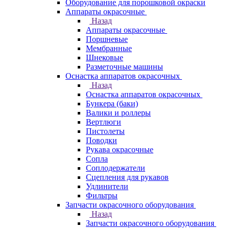
Оборудование для порошковой окраски
Аппараты окрасочные
Назад
Аппараты окрасочные
Поршневые
Мембранные
Шнековые
Разметочные машины
Оснастка аппаратов окрасочных
Назад
Оснастка аппаратов окрасочных
Бункера (баки)
Валики и роллеры
Вертлюги
Пистолеты
Поводки
Рукава окрасочные
Сопла
Соплодержатели
Сцепления для рукавов
Удлинители
Фильтры
Запчасти окрасочного оборудования
Назад
Запчасти окрасочного оборудования