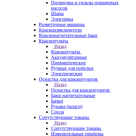
Цилиндры и гильзы поршневых
насосов
Шары
Электрика
Разметочные машины
Краскоизмельчители
Красконагнетательные баки
Краскопульты
Назад
Краскопульты
Аккумуляторные
Пневматические
Ручные для побелки
Электрические
Оснастка для краскопультов
Назад
Оснастка для краскопультов
Баки нагнетательные
Бачки
Рукава (шлаги)
Сопла
Сопутствующие товары
Назад
Сопутствующие товары
Измерительные приборы