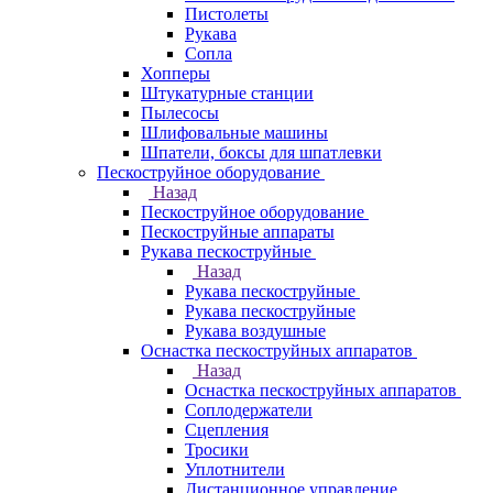
Пистолеты
Рукава
Сопла
Хопперы
Штукатурные станции
Пылесосы
Шлифовальные машины
Шпатели, боксы для шпатлевки
Пескоструйное оборудование
Назад
Пескоструйное оборудование
Пескоструйные аппараты
Рукава пескоструйные
Назад
Рукава пескоструйные
Рукава пескоструйные
Рукава воздушные
Оснастка пескоструйных аппаратов
Назад
Оснастка пескоструйных аппаратов
Соплодержатели
Сцепления
Тросики
Уплотнители
Дистанционное управление