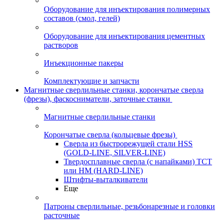
Оборудование для инъектирования полимерных
составов (смол, гелей)
Оборудование для инъектирования цементных
растворов
Инъекционные пакеры
Комплектующие и запчасти
Магнитные сверлильные станки, корончатые сверла
(фрезы), фаскосниматели, заточные станки
Магнитные сверлильные станки
Корончатые сверла (кольцевые фрезы)
Сверла из быстрорежущей стали HSS
(GOLD-LINE, SILVER-LINE)
Твердосплавные сверла (с напайками) ТСТ
или HM (HARD-LINE)
Штифты-выталкиватели
Еще
Патроны сверлильные, резьбонарезные и головки
расточные