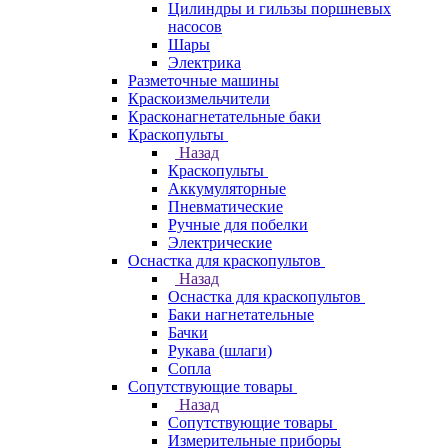
Цилиндры и гильзы поршневых
насосов
Шары
Электрика
Разметочные машины
Краскоизмельчители
Красконагнетательные баки
Краскопульты
Назад
Краскопульты
Аккумуляторные
Пневматические
Ручные для побелки
Электрические
Оснастка для краскопультов
Назад
Оснастка для краскопультов
Баки нагнетательные
Бачки
Рукава (шлаги)
Сопла
Сопутствующие товары
Назад
Сопутствующие товары
Измерительные приборы