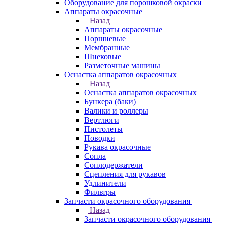
Оборудование для порошковой окраски
Аппараты окрасочные
Назад
Аппараты окрасочные
Поршневые
Мембранные
Шнековые
Разметочные машины
Оснастка аппаратов окрасочных
Назад
Оснастка аппаратов окрасочных
Бункера (баки)
Валики и роллеры
Вертлюги
Пистолеты
Поводки
Рукава окрасочные
Сопла
Соплодержатели
Сцепления для рукавов
Удлинители
Фильтры
Запчасти окрасочного оборудования
Назад
Запчасти окрасочного оборудования