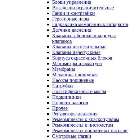
Блоки управления
Вкладыши ограничительные
Гайки и контргайки
Героторные пары
Гидравлика мембранных аппаратов
Датчики давления
Клапаны заборные и корпусы
клапанов
Клапаны нагнетательные
Клапаны перепускные
Корпуса окрасочных блоков
Манометры и арматура
Мембраны
Механика приводная
Насосы поршневые
Патрубки
Пластификаторы и масла
Подшипники
Поршни насосов
Прочее
Регуляторы давления
Ремкомплекты к краскопультам
Ремкомплекты к пистолетам
Ремкомплекты поршневых насосов
Смотровые глазки