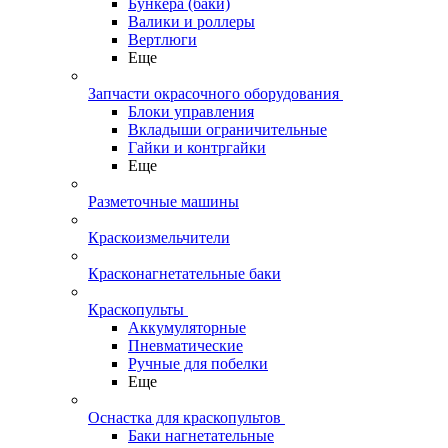
Бункера (баки)
Валики и роллеры
Вертлюги
Еще
Запчасти окрасочного оборудования
Блоки управления
Вкладыши ограничительные
Гайки и контргайки
Еще
Разметочные машины
Краскоизмельчители
Красконагнетательные баки
Краскопульты
Аккумуляторные
Пневматические
Ручные для побелки
Еще
Оснастка для краскопультов
Баки нагнетательные