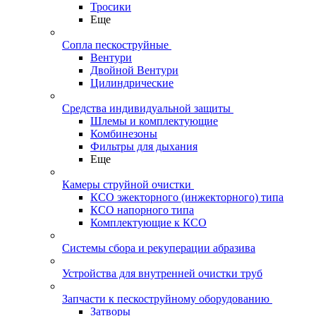
Тросики
Еще
Сопла пескоструйные
Вентури
Двойной Вентури
Цилиндрические
Средства индивидуальной защиты
Шлемы и комплектующие
Комбинезоны
Фильтры для дыхания
Еще
Камеры струйной очистки
КСО эжекторного (инжекторного) типа
КСО напорного типа
Комплектующие к КСО
Системы сбора и рекуперации абразива
Устройства для внутренней очистки труб
Запчасти к пескоструйному оборудованию
Затворы