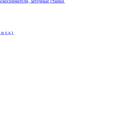
аскосниматели, заточные станки
и т.д.)