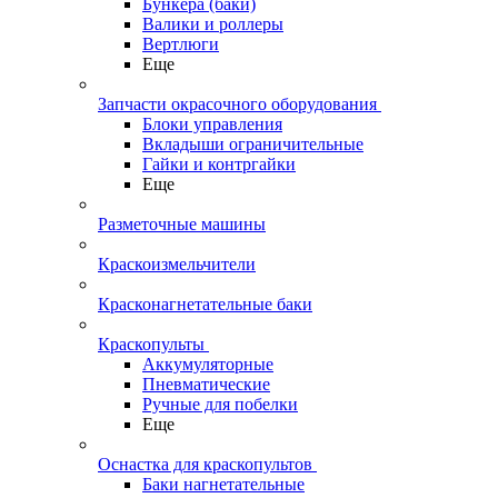
Бункера (баки)
Валики и роллеры
Вертлюги
Еще
Запчасти окрасочного оборудования
Блоки управления
Вкладыши ограничительные
Гайки и контргайки
Еще
Разметочные машины
Краскоизмельчители
Красконагнетательные баки
Краскопульты
Аккумуляторные
Пневматические
Ручные для побелки
Еще
Оснастка для краскопультов
Баки нагнетательные