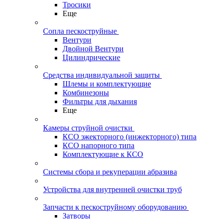
Тросики
Еще
Сопла пескоструйные
Вентури
Двойной Вентури
Цилиндрические
Средства индивидуальной защиты
Шлемы и комплектующие
Комбинезоны
Фильтры для дыхания
Еще
Камеры струйной очистки
КСО эжекторного (инжекторного) типа
КСО напорного типа
Комплектующие к КСО
Системы сбора и рекуперации абразива
Устройства для внутренней очистки труб
Запчасти к пескоструйному оборудованию
Затворы