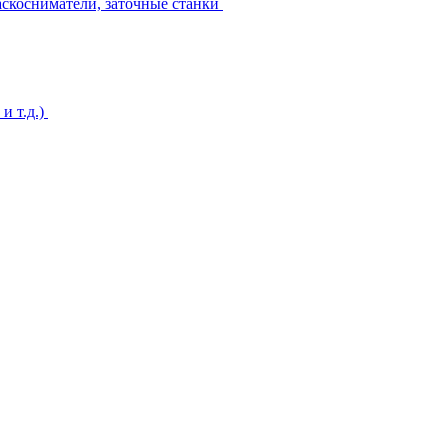
аскосниматели, заточные станки
и т.д.)