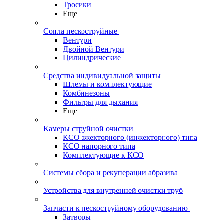
Тросики
Еще
Сопла пескоструйные
Вентури
Двойной Вентури
Цилиндрические
Средства индивидуальной защиты
Шлемы и комплектующие
Комбинезоны
Фильтры для дыхания
Еще
Камеры струйной очистки
КСО эжекторного (инжекторного) типа
КСО напорного типа
Комплектующие к КСО
Системы сбора и рекуперации абразива
Устройства для внутренней очистки труб
Запчасти к пескоструйному оборудованию
Затворы