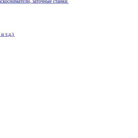
аскосниматели, заточные станки
и т.д.)