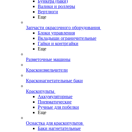
Бункера (баки)
Валики и роллеры
Вертлюги
Еще
Запчасти окрасочного оборудования
Блоки управления
Вкладыши ограничительные
Гайки и контргайки
Еще
Разметочные машины
Краскоизмельчители
Красконагнетательные баки
Краскопульты
Аккумуляторные
Пневматические
Ручные для побелки
Еще
Оснастка для краскопультов
Баки нагнетательные