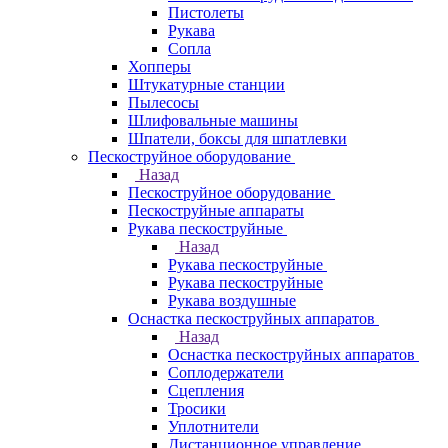
Пистолеты
Рукава
Сопла
Хопперы
Штукатурные станции
Пылесосы
Шлифовальные машины
Шпатели, боксы для шпатлевки
Пескоструйное оборудование
Назад
Пескоструйное оборудование
Пескоструйные аппараты
Рукава пескоструйные
Назад
Рукава пескоструйные
Рукава пескоструйные
Рукава воздушные
Оснастка пескоструйных аппаратов
Назад
Оснастка пескоструйных аппаратов
Соплодержатели
Сцепления
Тросики
Уплотнители
Дистанционное управление