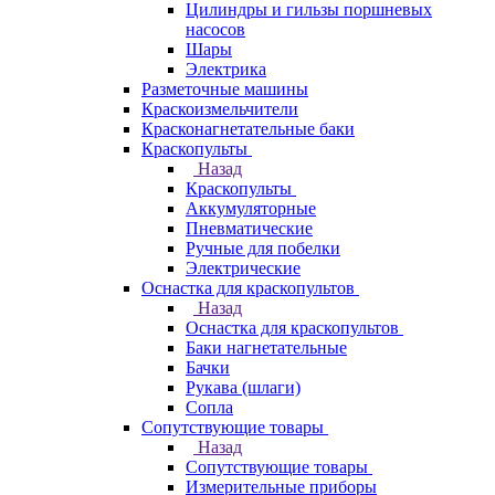
Цилиндры и гильзы поршневых
насосов
Шары
Электрика
Разметочные машины
Краскоизмельчители
Красконагнетательные баки
Краскопульты
Назад
Краскопульты
Аккумуляторные
Пневматические
Ручные для побелки
Электрические
Оснастка для краскопультов
Назад
Оснастка для краскопультов
Баки нагнетательные
Бачки
Рукава (шлаги)
Сопла
Сопутствующие товары
Назад
Сопутствующие товары
Измерительные приборы