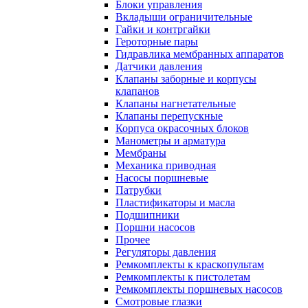
Блоки управления
Вкладыши ограничительные
Гайки и контргайки
Героторные пары
Гидравлика мембранных аппаратов
Датчики давления
Клапаны заборные и корпусы
клапанов
Клапаны нагнетательные
Клапаны перепускные
Корпуса окрасочных блоков
Манометры и арматура
Мембраны
Механика приводная
Насосы поршневые
Патрубки
Пластификаторы и масла
Подшипники
Поршни насосов
Прочее
Регуляторы давления
Ремкомплекты к краскопультам
Ремкомплекты к пистолетам
Ремкомплекты поршневых насосов
Смотровые глазки