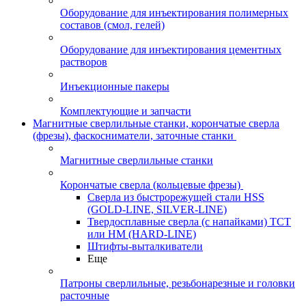
Оборудование для инъектирования полимерных
составов (смол, гелей)
Оборудование для инъектирования цементных
растворов
Инъекционные пакеры
Комплектующие и запчасти
Магнитные сверлильные станки, корончатые сверла
(фрезы), фаскосниматели, заточные станки
Магнитные сверлильные станки
Корончатые сверла (кольцевые фрезы)
Сверла из быстрорежущей стали HSS
(GOLD-LINE, SILVER-LINE)
Твердосплавные сверла (с напайками) ТСТ
или HM (HARD-LINE)
Штифты-выталкиватели
Еще
Патроны сверлильные, резьбонарезные и головки
расточные