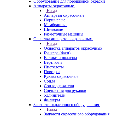
Оборудование для порошковой окраски
Аппараты окрасочные
Назад
Аппараты окрасочные
Поршневые
Мембранные
Шнековые
Разметочные машины
Оснастка аппаратов окрасочных
Назад
Оснастка аппаратов окрасочных
Бункера (баки)
Валики и роллеры
Вертлюги
Пистолеты
Поводки
Рукава окрасочные
Сопла
Соплодержатели
Сцепления для рукавов
Удлинители
Фильтры
Запчасти окрасочного оборудования
Назад
Запчасти окрасочного оборудования