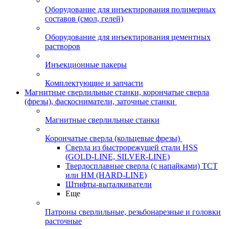
Оборудование для инъектирования полимерных
составов (смол, гелей)
Оборудование для инъектирования цементных
растворов
Инъекционные пакеры
Комплектующие и запчасти
Магнитные сверлильные станки, корончатые сверла
(фрезы), фаскосниматели, заточные станки
Магнитные сверлильные станки
Корончатые сверла (кольцевые фрезы)
Сверла из быстрорежущей стали HSS
(GOLD-LINE, SILVER-LINE)
Твердосплавные сверла (с напайками) ТСТ
или HM (HARD-LINE)
Штифты-выталкиватели
Еще
Патроны сверлильные, резьбонарезные и головки
расточные