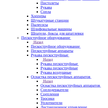
Пистолеты
Рукава
Сопла
Хопперы
Штукатурные станции
Пылесосы
Шлифовальные машины
Шпатели, боксы для шпатлевки
Пескоструйное оборудование
Назад
Пескоструйное оборудование
Пескоструйные аппараты
Рукава пескоструйные
Назад
Рукава пескоструйные
Рукава пескоструйные
Рукава воздушные
Оснастка пескоструйных аппаратов
Назад
Оснастка пескоструйных аппаратов
Соплодержатели
Сцепления
Тросики
Уплотнители
Дистанционное управление