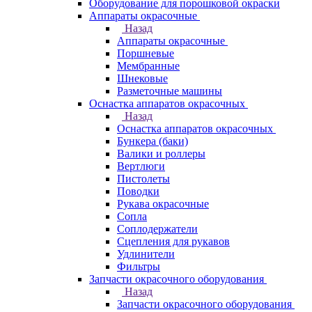
Оборудование для порошковой окраски
Аппараты окрасочные
Назад
Аппараты окрасочные
Поршневые
Мембранные
Шнековые
Разметочные машины
Оснастка аппаратов окрасочных
Назад
Оснастка аппаратов окрасочных
Бункера (баки)
Валики и роллеры
Вертлюги
Пистолеты
Поводки
Рукава окрасочные
Сопла
Соплодержатели
Сцепления для рукавов
Удлинители
Фильтры
Запчасти окрасочного оборудования
Назад
Запчасти окрасочного оборудования