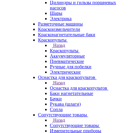
Цилиндры и гильзы поршневых
насосов
Шары
Электрика
Разметочные машины
Краскоизмельчители
Красконагнетательные баки
Краскопульты
Назад
Краскопульты
Аккумуляторные
Пневматические
Ручные для побелки
Электрические
Оснастка для краскопультов
Назад
Оснастка для краскопультов
Баки нагнетательные
Бачки
Рукава (шлаги)
Сопла
Сопутствующие товары
Назад
Сопутствующие товары
Измерительные приборы