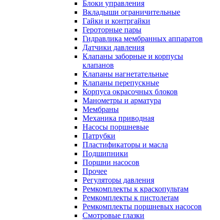
Блоки управления
Вкладыши ограничительные
Гайки и контргайки
Героторные пары
Гидравлика мембранных аппаратов
Датчики давления
Клапаны заборные и корпусы
клапанов
Клапаны нагнетательные
Клапаны перепускные
Корпуса окрасочных блоков
Манометры и арматура
Мембраны
Механика приводная
Насосы поршневые
Патрубки
Пластификаторы и масла
Подшипники
Поршни насосов
Прочее
Регуляторы давления
Ремкомплекты к краскопультам
Ремкомплекты к пистолетам
Ремкомплекты поршневых насосов
Смотровые глазки