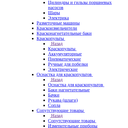
Цилиндры и гильзы поршневых
насосов
Шары
Электрика
Разметочные машины
Краскоизмельчители
Красконагнетательные баки
Краскопульты
Назад
Краскопульты
Аккумуляторные
Пневматические
Ручные для побелки
Электрические
Оснастка для краскопультов
Назад
Оснастка для краскопультов
Баки нагнетательные
Бачки
Рукава (шлаги)
Сопла
Сопутствующие товары
Назад
Сопутствующие товары
Измерительные приборы