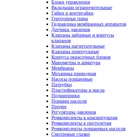
Блоки управления
Вкладыши ограничительные
Гайки и контргайки
Героторные пары
Гидравлика мембранных аппаратов
Датчики давления
Клапаны заборные и корпусы
клапанов
Клапаны нагнетательные
Клапаны перепускные
Корпуса окрасочных блоков
Манометры и арматура
Мембраны
Механика приводная
Насосы поршневые
Патрубки
Пластификаторы и масла
Подшипники
Поршни насосов
Прочее
Регуляторы давления
Ремкомплекты к краскопультам
Ремкомплекты к пистолетам
Ремкомплекты поршневых насосов
Смотровые глазки