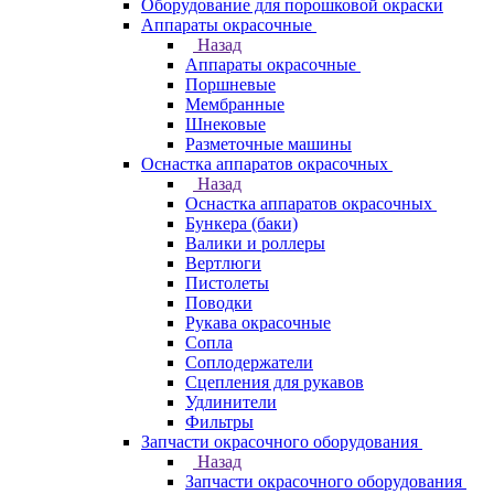
Оборудование для порошковой окраски
Аппараты окрасочные
Назад
Аппараты окрасочные
Поршневые
Мембранные
Шнековые
Разметочные машины
Оснастка аппаратов окрасочных
Назад
Оснастка аппаратов окрасочных
Бункера (баки)
Валики и роллеры
Вертлюги
Пистолеты
Поводки
Рукава окрасочные
Сопла
Соплодержатели
Сцепления для рукавов
Удлинители
Фильтры
Запчасти окрасочного оборудования
Назад
Запчасти окрасочного оборудования