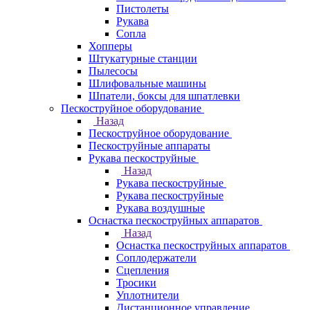
Пистолеты
Рукава
Сопла
Хопперы
Штукатурные станции
Пылесосы
Шлифовальные машины
Шпатели, боксы для шпатлевки
Пескоструйное оборудование
Назад
Пескоструйное оборудование
Пескоструйные аппараты
Рукава пескоструйные
Назад
Рукава пескоструйные
Рукава пескоструйные
Рукава воздушные
Оснастка пескоструйных аппаратов
Назад
Оснастка пескоструйных аппаратов
Соплодержатели
Сцепления
Тросики
Уплотнители
Дистанционное управление