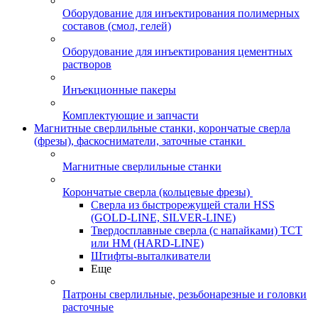
Оборудование для инъектирования полимерных
составов (смол, гелей)
Оборудование для инъектирования цементных
растворов
Инъекционные пакеры
Комплектующие и запчасти
Магнитные сверлильные станки, корончатые сверла
(фрезы), фаскосниматели, заточные станки
Магнитные сверлильные станки
Корончатые сверла (кольцевые фрезы)
Сверла из быстрорежущей стали HSS
(GOLD-LINE, SILVER-LINE)
Твердосплавные сверла (с напайками) ТСТ
или HM (HARD-LINE)
Штифты-выталкиватели
Еще
Патроны сверлильные, резьбонарезные и головки
расточные