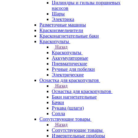
Цилиндры и гильзы поршневых
насосов
Шары
Электрика
Разметочные машины
Краскоизмельчители
Красконагнетательные баки
Краскопульты
Назад
Краскопульты
Аккумуляторные
Пневматические
Ручные для побелки
Электрические
Оснастка для краскопультов
Назад
Оснастка для краскопультов
Баки нагнетательные
Бачки
Рукава (шлаги)
Сопла
Сопутствующие товары
Назад
Сопутствующие товары
Измерительные приборы