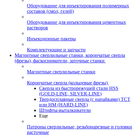
Оборудование для инъектирования полимерных
составов (смол, гелей)
Оборудование для инъектирования цементных
растворов
Инъекционные пакеры
Комплектующие и запчасти
Магнитные сверлильные станки, корончатые сверла
(фрезы), фаскосниматели, заточные станки
Магнитные сверлильные станки
Корончатые сверла (кольцевые фрезы)
Сверла из быстрорежущей стали HSS
(GOLD-LINE, SILVER-LINE)
Твердосплавные сверла (с напайками) ТСТ
или HM (HARD-LINE)
Штифты-выталкиватели
Еще
Патроны сверлильные, резьбонарезные и головки
расточные