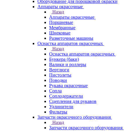
Оборудование для порошковой окраски
Аппараты окрасочные
Назад
Аппараты окрасочные
Поршневые
Мембранные
Шнековые
Разметочные машины
Оснастка аппаратов окрасочных
Назад
Оснастка аппаратов окрасочных
Бункера (баки)
Валики и роллеры
Вертлюги
Пистолеты
Поводки
Рукава окрасочные
Сопла
Соплодержатели
Сцепления для рукавов
Удлинители
Фильтры
Запчасти окрасочного оборудования
Назад
Запчасти окрасочного оборудования