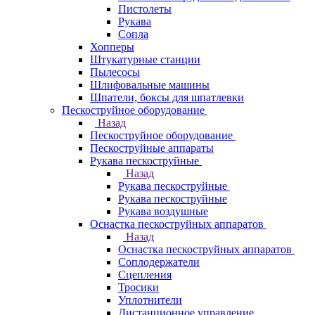
Пистолеты
Рукава
Сопла
Хопперы
Штукатурные станции
Пылесосы
Шлифовальные машины
Шпатели, боксы для шпатлевки
Пескоструйное оборудование
Назад
Пескоструйное оборудование
Пескоструйные аппараты
Рукава пескоструйные
Назад
Рукава пескоструйные
Рукава пескоструйные
Рукава воздушные
Оснастка пескоструйных аппаратов
Назад
Оснастка пескоструйных аппаратов
Соплодержатели
Сцепления
Тросики
Уплотнители
Дистанционное управление