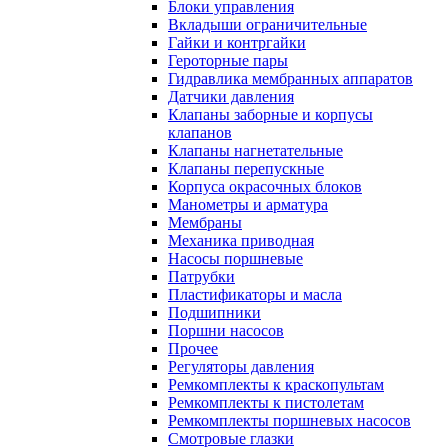
Блоки управления
Вкладыши ограничительные
Гайки и контргайки
Героторные пары
Гидравлика мембранных аппаратов
Датчики давления
Клапаны заборные и корпусы
клапанов
Клапаны нагнетательные
Клапаны перепускные
Корпуса окрасочных блоков
Манометры и арматура
Мембраны
Механика приводная
Насосы поршневые
Патрубки
Пластификаторы и масла
Подшипники
Поршни насосов
Прочее
Регуляторы давления
Ремкомплекты к краскопультам
Ремкомплекты к пистолетам
Ремкомплекты поршневых насосов
Смотровые глазки