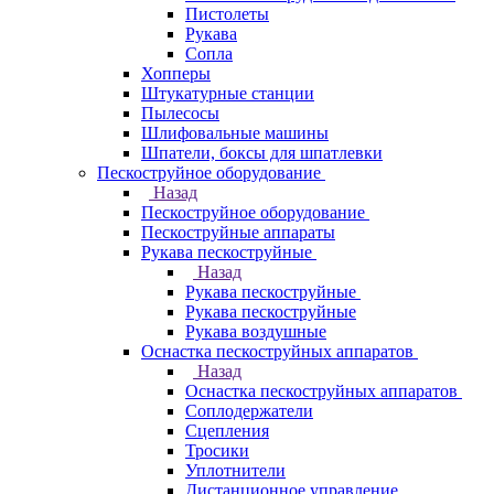
Пистолеты
Рукава
Сопла
Хопперы
Штукатурные станции
Пылесосы
Шлифовальные машины
Шпатели, боксы для шпатлевки
Пескоструйное оборудование
Назад
Пескоструйное оборудование
Пескоструйные аппараты
Рукава пескоструйные
Назад
Рукава пескоструйные
Рукава пескоструйные
Рукава воздушные
Оснастка пескоструйных аппаратов
Назад
Оснастка пескоструйных аппаратов
Соплодержатели
Сцепления
Тросики
Уплотнители
Дистанционное управление