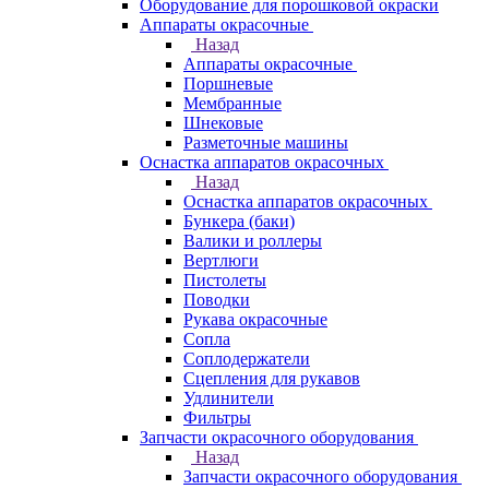
Оборудование для порошковой окраски
Аппараты окрасочные
Назад
Аппараты окрасочные
Поршневые
Мембранные
Шнековые
Разметочные машины
Оснастка аппаратов окрасочных
Назад
Оснастка аппаратов окрасочных
Бункера (баки)
Валики и роллеры
Вертлюги
Пистолеты
Поводки
Рукава окрасочные
Сопла
Соплодержатели
Сцепления для рукавов
Удлинители
Фильтры
Запчасти окрасочного оборудования
Назад
Запчасти окрасочного оборудования