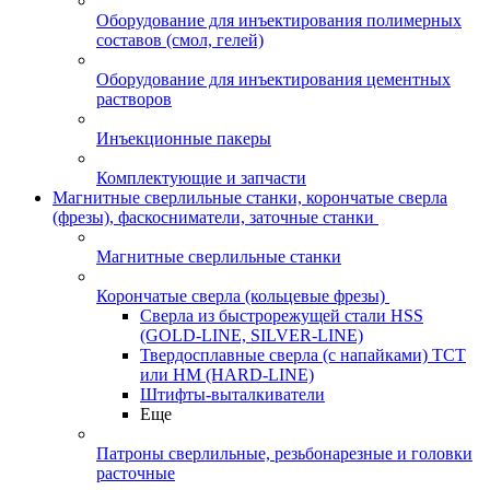
Оборудование для инъектирования полимерных
составов (смол, гелей)
Оборудование для инъектирования цементных
растворов
Инъекционные пакеры
Комплектующие и запчасти
Магнитные сверлильные станки, корончатые сверла
(фрезы), фаскосниматели, заточные станки
Магнитные сверлильные станки
Корончатые сверла (кольцевые фрезы)
Сверла из быстрорежущей стали HSS
(GOLD-LINE, SILVER-LINE)
Твердосплавные сверла (с напайками) ТСТ
или HM (HARD-LINE)
Штифты-выталкиватели
Еще
Патроны сверлильные, резьбонарезные и головки
расточные