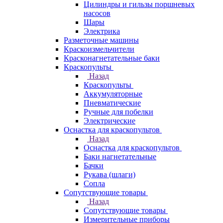
Цилиндры и гильзы поршневых
насосов
Шары
Электрика
Разметочные машины
Краскоизмельчители
Красконагнетательные баки
Краскопульты
Назад
Краскопульты
Аккумуляторные
Пневматические
Ручные для побелки
Электрические
Оснастка для краскопультов
Назад
Оснастка для краскопультов
Баки нагнетательные
Бачки
Рукава (шлаги)
Сопла
Сопутствующие товары
Назад
Сопутствующие товары
Измерительные приборы