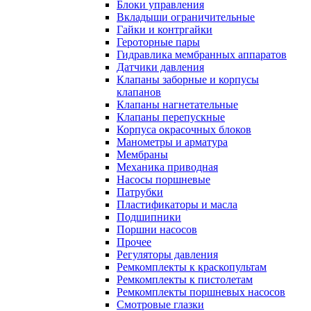
Блоки управления
Вкладыши ограничительные
Гайки и контргайки
Героторные пары
Гидравлика мембранных аппаратов
Датчики давления
Клапаны заборные и корпусы
клапанов
Клапаны нагнетательные
Клапаны перепускные
Корпуса окрасочных блоков
Манометры и арматура
Мембраны
Механика приводная
Насосы поршневые
Патрубки
Пластификаторы и масла
Подшипники
Поршни насосов
Прочее
Регуляторы давления
Ремкомплекты к краскопультам
Ремкомплекты к пистолетам
Ремкомплекты поршневых насосов
Смотровые глазки