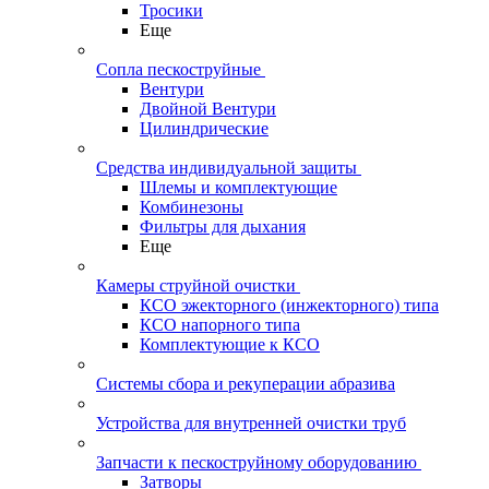
Тросики
Еще
Сопла пескоструйные
Вентури
Двойной Вентури
Цилиндрические
Средства индивидуальной защиты
Шлемы и комплектующие
Комбинезоны
Фильтры для дыхания
Еще
Камеры струйной очистки
КСО эжекторного (инжекторного) типа
КСО напорного типа
Комплектующие к КСО
Системы сбора и рекуперации абразива
Устройства для внутренней очистки труб
Запчасти к пескоструйному оборудованию
Затворы