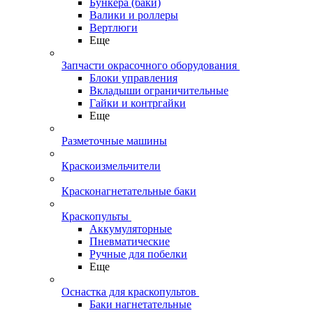
Бункера (баки)
Валики и роллеры
Вертлюги
Еще
Запчасти окрасочного оборудования
Блоки управления
Вкладыши ограничительные
Гайки и контргайки
Еще
Разметочные машины
Краскоизмельчители
Красконагнетательные баки
Краскопульты
Аккумуляторные
Пневматические
Ручные для побелки
Еще
Оснастка для краскопультов
Баки нагнетательные