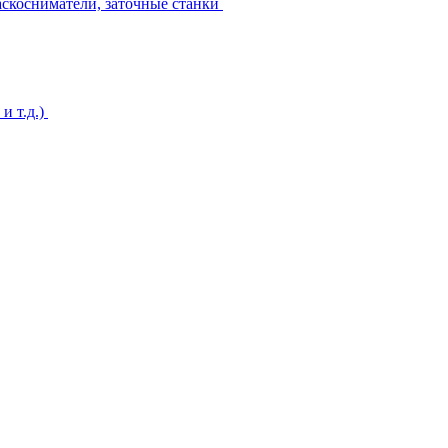
аскосниматели, заточные станки
и т.д.)