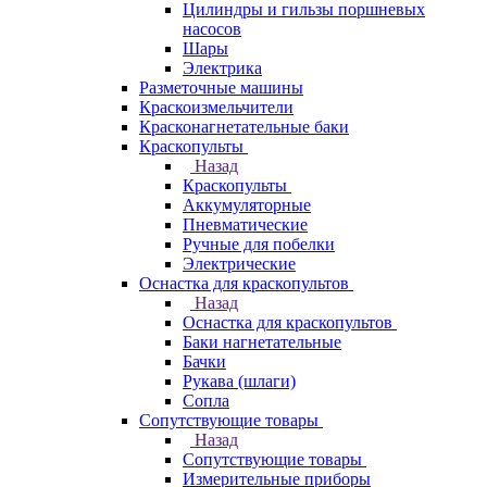
Цилиндры и гильзы поршневых
насосов
Шары
Электрика
Разметочные машины
Краскоизмельчители
Красконагнетательные баки
Краскопульты
Назад
Краскопульты
Аккумуляторные
Пневматические
Ручные для побелки
Электрические
Оснастка для краскопультов
Назад
Оснастка для краскопультов
Баки нагнетательные
Бачки
Рукава (шлаги)
Сопла
Сопутствующие товары
Назад
Сопутствующие товары
Измерительные приборы