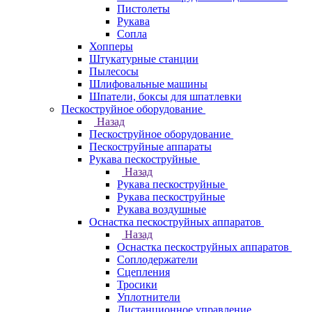
Пистолеты
Рукава
Сопла
Хопперы
Штукатурные станции
Пылесосы
Шлифовальные машины
Шпатели, боксы для шпатлевки
Пескоструйное оборудование
Назад
Пескоструйное оборудование
Пескоструйные аппараты
Рукава пескоструйные
Назад
Рукава пескоструйные
Рукава пескоструйные
Рукава воздушные
Оснастка пескоструйных аппаратов
Назад
Оснастка пескоструйных аппаратов
Соплодержатели
Сцепления
Тросики
Уплотнители
Дистанционное управление