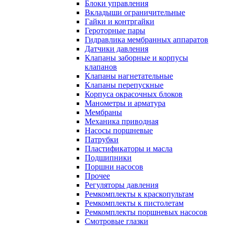
Блоки управления
Вкладыши ограничительные
Гайки и контргайки
Героторные пары
Гидравлика мембранных аппаратов
Датчики давления
Клапаны заборные и корпусы
клапанов
Клапаны нагнетательные
Клапаны перепускные
Корпуса окрасочных блоков
Манометры и арматура
Мембраны
Механика приводная
Насосы поршневые
Патрубки
Пластификаторы и масла
Подшипники
Поршни насосов
Прочее
Регуляторы давления
Ремкомплекты к краскопультам
Ремкомплекты к пистолетам
Ремкомплекты поршневых насосов
Смотровые глазки