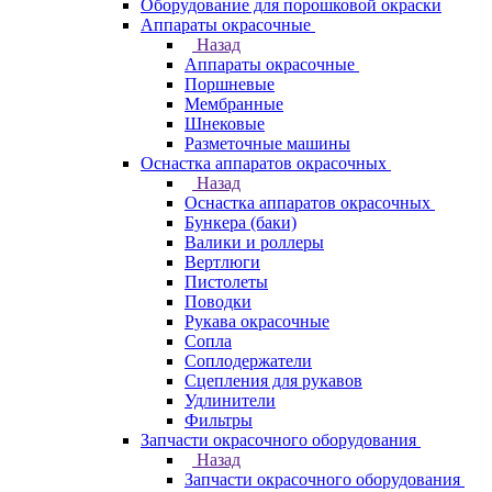
Оборудование для порошковой окраски
Аппараты окрасочные
Назад
Аппараты окрасочные
Поршневые
Мембранные
Шнековые
Разметочные машины
Оснастка аппаратов окрасочных
Назад
Оснастка аппаратов окрасочных
Бункера (баки)
Валики и роллеры
Вертлюги
Пистолеты
Поводки
Рукава окрасочные
Сопла
Соплодержатели
Сцепления для рукавов
Удлинители
Фильтры
Запчасти окрасочного оборудования
Назад
Запчасти окрасочного оборудования