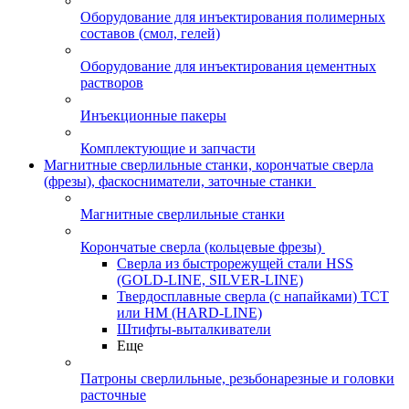
Оборудование для инъектирования полимерных
составов (смол, гелей)
Оборудование для инъектирования цементных
растворов
Инъекционные пакеры
Комплектующие и запчасти
Магнитные сверлильные станки, корончатые сверла
(фрезы), фаскосниматели, заточные станки
Магнитные сверлильные станки
Корончатые сверла (кольцевые фрезы)
Сверла из быстрорежущей стали HSS
(GOLD-LINE, SILVER-LINE)
Твердосплавные сверла (с напайками) ТСТ
или HM (HARD-LINE)
Штифты-выталкиватели
Еще
Патроны сверлильные, резьбонарезные и головки
расточные