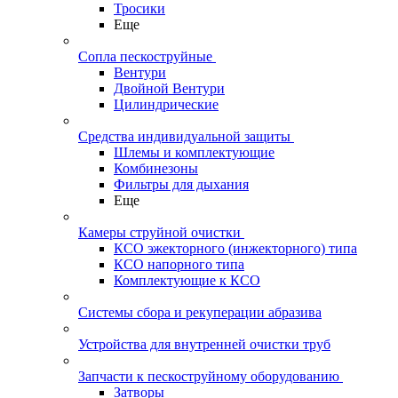
Тросики
Еще
Сопла пескоструйные
Вентури
Двойной Вентури
Цилиндрические
Средства индивидуальной защиты
Шлемы и комплектующие
Комбинезоны
Фильтры для дыхания
Еще
Камеры струйной очистки
КСО эжекторного (инжекторного) типа
КСО напорного типа
Комплектующие к КСО
Системы сбора и рекуперации абразива
Устройства для внутренней очистки труб
Запчасти к пескоструйному оборудованию
Затворы