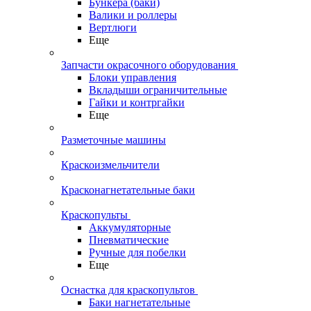
Бункера (баки)
Валики и роллеры
Вертлюги
Еще
Запчасти окрасочного оборудования
Блоки управления
Вкладыши ограничительные
Гайки и контргайки
Еще
Разметочные машины
Краскоизмельчители
Красконагнетательные баки
Краскопульты
Аккумуляторные
Пневматические
Ручные для побелки
Еще
Оснастка для краскопультов
Баки нагнетательные