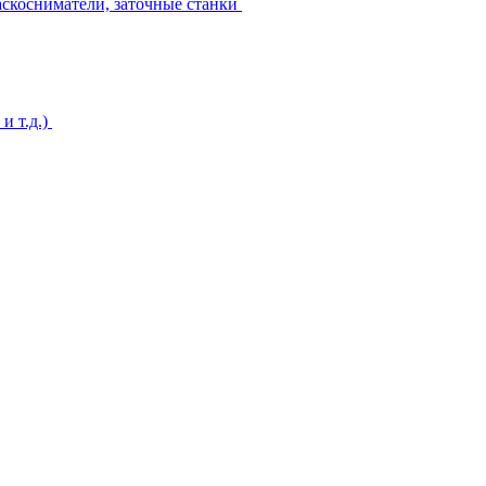
аскосниматели, заточные станки
и т.д.)