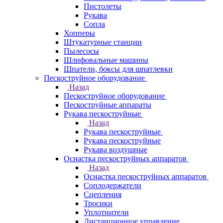
Пистолеты
Рукава
Сопла
Хопперы
Штукатурные станции
Пылесосы
Шлифовальные машины
Шпатели, боксы для шпатлевки
Пескоструйное оборудование
Назад
Пескоструйное оборудование
Пескоструйные аппараты
Рукава пескоструйные
Назад
Рукава пескоструйные
Рукава пескоструйные
Рукава воздушные
Оснастка пескоструйных аппаратов
Назад
Оснастка пескоструйных аппаратов
Соплодержатели
Сцепления
Тросики
Уплотнители
Дистанционное управление