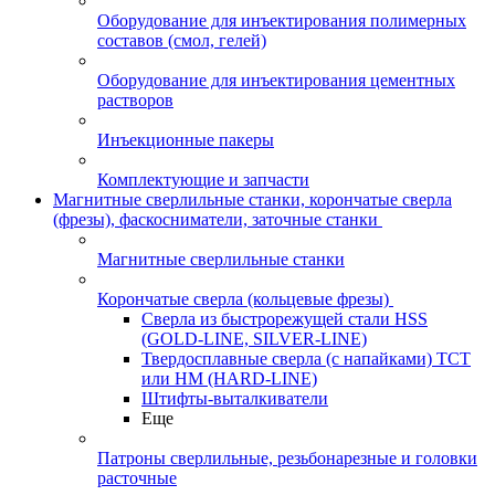
Оборудование для инъектирования полимерных
составов (смол, гелей)
Оборудование для инъектирования цементных
растворов
Инъекционные пакеры
Комплектующие и запчасти
Магнитные сверлильные станки, корончатые сверла
(фрезы), фаскосниматели, заточные станки
Магнитные сверлильные станки
Корончатые сверла (кольцевые фрезы)
Сверла из быстрорежущей стали HSS
(GOLD-LINE, SILVER-LINE)
Твердосплавные сверла (с напайками) ТСТ
или HM (HARD-LINE)
Штифты-выталкиватели
Еще
Патроны сверлильные, резьбонарезные и головки
расточные