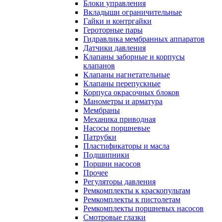
Блоки управления
Вкладыши ограничительные
Гайки и контргайки
Героторные пары
Гидравлика мембранных аппаратов
Датчики давления
Клапаны заборные и корпусы
клапанов
Клапаны нагнетательные
Клапаны перепускные
Корпуса окрасочных блоков
Манометры и арматура
Мембраны
Механика приводная
Насосы поршневые
Патрубки
Пластификаторы и масла
Подшипники
Поршни насосов
Прочее
Регуляторы давления
Ремкомплекты к краскопультам
Ремкомплекты к пистолетам
Ремкомплекты поршневых насосов
Смотровые глазки