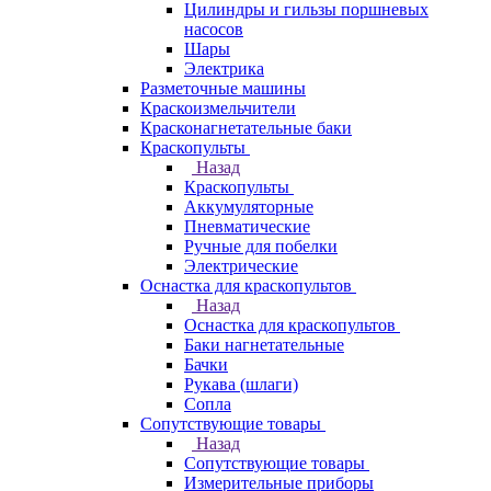
Цилиндры и гильзы поршневых
насосов
Шары
Электрика
Разметочные машины
Краскоизмельчители
Красконагнетательные баки
Краскопульты
Назад
Краскопульты
Аккумуляторные
Пневматические
Ручные для побелки
Электрические
Оснастка для краскопультов
Назад
Оснастка для краскопультов
Баки нагнетательные
Бачки
Рукава (шлаги)
Сопла
Сопутствующие товары
Назад
Сопутствующие товары
Измерительные приборы