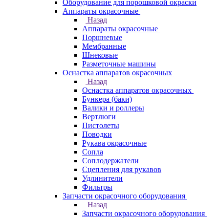
Оборудование для порошковой окраски
Аппараты окрасочные
Назад
Аппараты окрасочные
Поршневые
Мембранные
Шнековые
Разметочные машины
Оснастка аппаратов окрасочных
Назад
Оснастка аппаратов окрасочных
Бункера (баки)
Валики и роллеры
Вертлюги
Пистолеты
Поводки
Рукава окрасочные
Сопла
Соплодержатели
Сцепления для рукавов
Удлинители
Фильтры
Запчасти окрасочного оборудования
Назад
Запчасти окрасочного оборудования