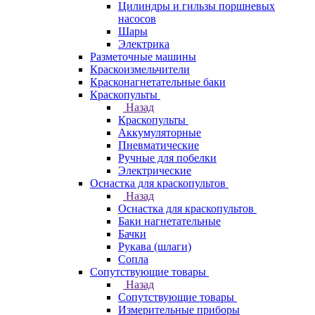
Цилиндры и гильзы поршневых
насосов
Шары
Электрика
Разметочные машины
Краскоизмельчители
Красконагнетательные баки
Краскопульты
Назад
Краскопульты
Аккумуляторные
Пневматические
Ручные для побелки
Электрические
Оснастка для краскопультов
Назад
Оснастка для краскопультов
Баки нагнетательные
Бачки
Рукава (шлаги)
Сопла
Сопутствующие товары
Назад
Сопутствующие товары
Измерительные приборы