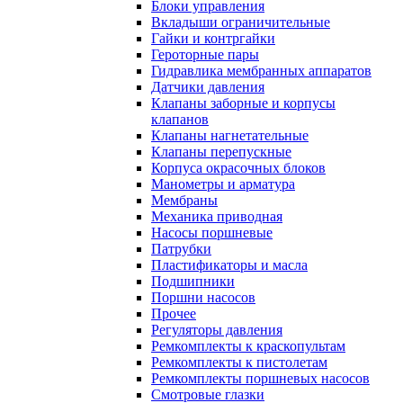
Блоки управления
Вкладыши ограничительные
Гайки и контргайки
Героторные пары
Гидравлика мембранных аппаратов
Датчики давления
Клапаны заборные и корпусы
клапанов
Клапаны нагнетательные
Клапаны перепускные
Корпуса окрасочных блоков
Манометры и арматура
Мембраны
Механика приводная
Насосы поршневые
Патрубки
Пластификаторы и масла
Подшипники
Поршни насосов
Прочее
Регуляторы давления
Ремкомплекты к краскопультам
Ремкомплекты к пистолетам
Ремкомплекты поршневых насосов
Смотровые глазки