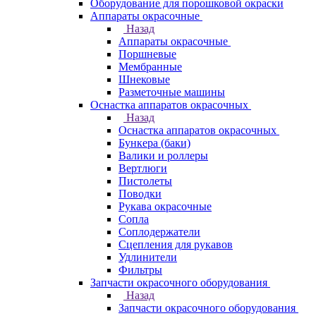
Оборудование для порошковой окраски
Аппараты окрасочные
Назад
Аппараты окрасочные
Поршневые
Мембранные
Шнековые
Разметочные машины
Оснастка аппаратов окрасочных
Назад
Оснастка аппаратов окрасочных
Бункера (баки)
Валики и роллеры
Вертлюги
Пистолеты
Поводки
Рукава окрасочные
Сопла
Соплодержатели
Сцепления для рукавов
Удлинители
Фильтры
Запчасти окрасочного оборудования
Назад
Запчасти окрасочного оборудования