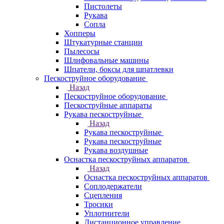
Пистолеты
Рукава
Сопла
Хопперы
Штукатурные станции
Пылесосы
Шлифовальные машины
Шпатели, боксы для шпатлевки
Пескоструйное оборудование
Назад
Пескоструйное оборудование
Пескоструйные аппараты
Рукава пескоструйные
Назад
Рукава пескоструйные
Рукава пескоструйные
Рукава воздушные
Оснастка пескоструйных аппаратов
Назад
Оснастка пескоструйных аппаратов
Соплодержатели
Сцепления
Тросики
Уплотнители
Дистанционное управление