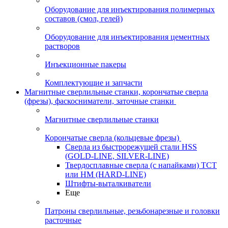
Оборудование для инъектирования полимерных
составов (смол, гелей)
Оборудование для инъектирования цементных
растворов
Инъекционные пакеры
Комплектующие и запчасти
Магнитные сверлильные станки, корончатые сверла
(фрезы), фаскосниматели, заточные станки
Магнитные сверлильные станки
Корончатые сверла (кольцевые фрезы)
Сверла из быстрорежущей стали HSS
(GOLD-LINE, SILVER-LINE)
Твердосплавные сверла (с напайками) ТСТ
или HM (HARD-LINE)
Штифты-выталкиватели
Еще
Патроны сверлильные, резьбонарезные и головки
расточные