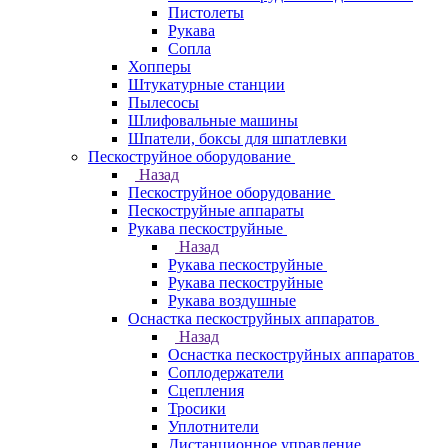
Пистолеты
Рукава
Сопла
Хопперы
Штукатурные станции
Пылесосы
Шлифовальные машины
Шпатели, боксы для шпатлевки
Пескоструйное оборудование
Назад
Пескоструйное оборудование
Пескоструйные аппараты
Рукава пескоструйные
Назад
Рукава пескоструйные
Рукава пескоструйные
Рукава воздушные
Оснастка пескоструйных аппаратов
Назад
Оснастка пескоструйных аппаратов
Соплодержатели
Сцепления
Тросики
Уплотнители
Дистанционное управление