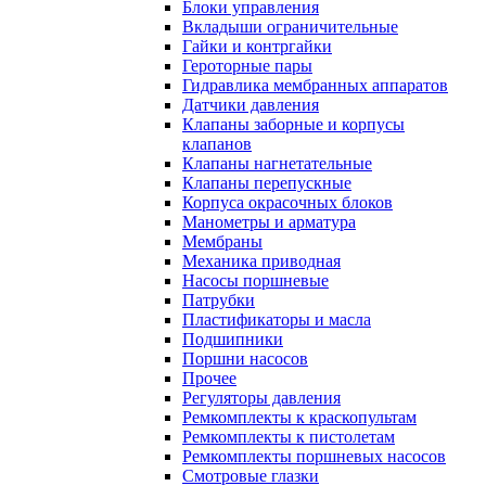
Блоки управления
Вкладыши ограничительные
Гайки и контргайки
Героторные пары
Гидравлика мембранных аппаратов
Датчики давления
Клапаны заборные и корпусы
клапанов
Клапаны нагнетательные
Клапаны перепускные
Корпуса окрасочных блоков
Манометры и арматура
Мембраны
Механика приводная
Насосы поршневые
Патрубки
Пластификаторы и масла
Подшипники
Поршни насосов
Прочее
Регуляторы давления
Ремкомплекты к краскопультам
Ремкомплекты к пистолетам
Ремкомплекты поршневых насосов
Смотровые глазки