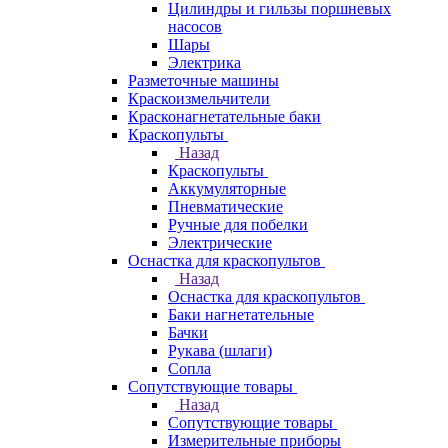
Цилиндры и гильзы поршневых
насосов
Шары
Электрика
Разметочные машины
Краскоизмельчители
Красконагнетательные баки
Краскопульты
Назад
Краскопульты
Аккумуляторные
Пневматические
Ручные для побелки
Электрические
Оснастка для краскопультов
Назад
Оснастка для краскопультов
Баки нагнетательные
Бачки
Рукава (шлаги)
Сопла
Сопутствующие товары
Назад
Сопутствующие товары
Измерительные приборы