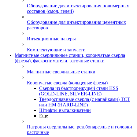
Оборудование для инъектирования полимерных
составов (смол, гелей)
Оборудование для инъектирования цементных
растворов
Инъекционные пакеры
Комплектующие и запчасти
Магнитные сверлильные станки, корончатые сверла
(фрезы), фаскосниматели, заточные станки
Магнитные сверлильные станки
Корончатые сверла (кольцевые фрезы)
Сверла из быстрорежущей стали HSS
(GOLD-LINE, SILVER-LINE)
Твердосплавные сверла (с напайками) ТСТ
или HM (HARD-LINE)
Штифты-выталкиватели
Еще
Патроны сверлильные, резьбонарезные и головки
расточные