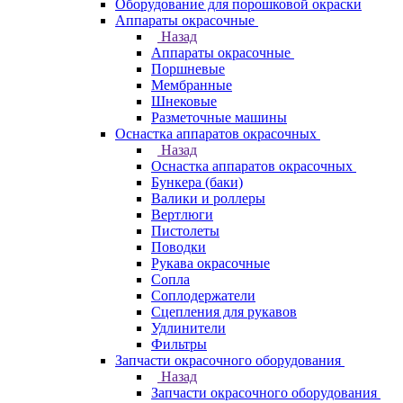
Оборудование для порошковой окраски
Аппараты окрасочные
Назад
Аппараты окрасочные
Поршневые
Мембранные
Шнековые
Разметочные машины
Оснастка аппаратов окрасочных
Назад
Оснастка аппаратов окрасочных
Бункера (баки)
Валики и роллеры
Вертлюги
Пистолеты
Поводки
Рукава окрасочные
Сопла
Соплодержатели
Сцепления для рукавов
Удлинители
Фильтры
Запчасти окрасочного оборудования
Назад
Запчасти окрасочного оборудования