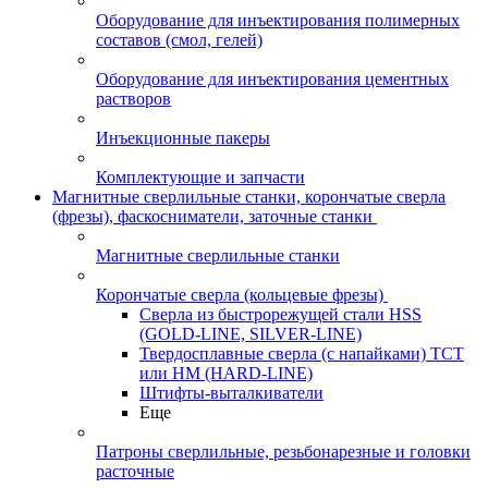
Оборудование для инъектирования полимерных
составов (смол, гелей)
Оборудование для инъектирования цементных
растворов
Инъекционные пакеры
Комплектующие и запчасти
Магнитные сверлильные станки, корончатые сверла
(фрезы), фаскосниматели, заточные станки
Магнитные сверлильные станки
Корончатые сверла (кольцевые фрезы)
Сверла из быстрорежущей стали HSS
(GOLD-LINE, SILVER-LINE)
Твердосплавные сверла (с напайками) ТСТ
или HM (HARD-LINE)
Штифты-выталкиватели
Еще
Патроны сверлильные, резьбонарезные и головки
расточные