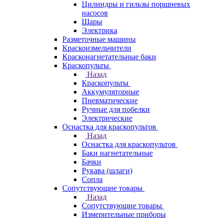
Цилиндры и гильзы поршневых
насосов
Шары
Электрика
Разметочные машины
Краскоизмельчители
Красконагнетательные баки
Краскопульты
Назад
Краскопульты
Аккумуляторные
Пневматические
Ручные для побелки
Электрические
Оснастка для краскопультов
Назад
Оснастка для краскопультов
Баки нагнетательные
Бачки
Рукава (шлаги)
Сопла
Сопутствующие товары
Назад
Сопутствующие товары
Измерительные приборы