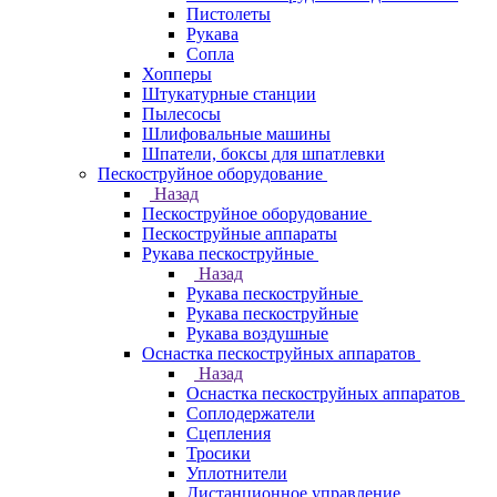
Пистолеты
Рукава
Сопла
Хопперы
Штукатурные станции
Пылесосы
Шлифовальные машины
Шпатели, боксы для шпатлевки
Пескоструйное оборудование
Назад
Пескоструйное оборудование
Пескоструйные аппараты
Рукава пескоструйные
Назад
Рукава пескоструйные
Рукава пескоструйные
Рукава воздушные
Оснастка пескоструйных аппаратов
Назад
Оснастка пескоструйных аппаратов
Соплодержатели
Сцепления
Тросики
Уплотнители
Дистанционное управление