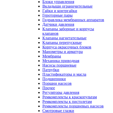
Блоки управления
Вкладыши ограничительные
Гайки и контргайки
Героторные пары
Гидравлика мембранных аппаратов
Датчики давления
Клапаны заборные и корпусы
клапанов
Клапаны нагнетательные
Клапаны перепускные
Корпуса окрасочных блоков
Манометры и арматура
Мембраны
Механика приводная
Насосы поршневые
Патрубки
Пластификаторы и масла
Подшипники
Поршни насосов
Прочее
Регуляторы давления
Ремкомплекты к краскопультам
Ремкомплекты к пистолетам
Ремкомплекты поршневых насосов
Смотровые глазки