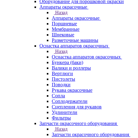
Оборудование для порошковой окраски
Аппараты окрасочные
Назад
Аппараты окрасочные
Поршневые
Мембранные
Шнековые
Разметочные машины
Оснастка аппаратов окрасочных
Назад
Оснастка аппаратов окрасочных
Бункера (баки)
Валики и роллеры
Вертлюги
Пистолеты
Поводки
Рукава окрасочные
Сопла
Соплодержатели
Сцепления для рукавов
Удлинители
Фильтры
Запчасти окрасочного оборудования
Назад
Запчасти окрасочного оборудования