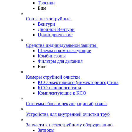
Тросики
Еще
Сопла пескоструйные
Вентури
Двойной Вентури
Цилиндрические
Средства индивидуальной защиты
Шлемы и комплектующие
Комбинезоны
Фильтры для дыхания
Еще
Камеры струйной очистки
КСО эжекторного (инжекторного) типа
КСО напорного типа
Комплектующие к КСО
Системы сбора и рекуперации абразива
Устройства для внутренней очистки труб
Запчасти к пескоструйному оборудованию
Затворы