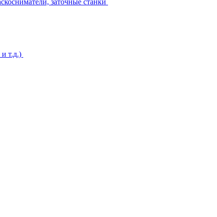
аскосниматели, заточные станки
и т.д.)