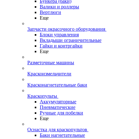
Бункера (баки)
Валики и роллеры
Вертлюги
Еще
Запчасти окрасочного оборудования
Блоки управления
Вкладыши ограничительные
Гайки и контргайки
Еще
Разметочные машины
Краскоизмельчители
Красконагнетательные баки
Краскопульты
Аккумуляторные
Пневматические
Ручные для побелки
Еще
Оснастка для краскопультов
Баки нагнетательные