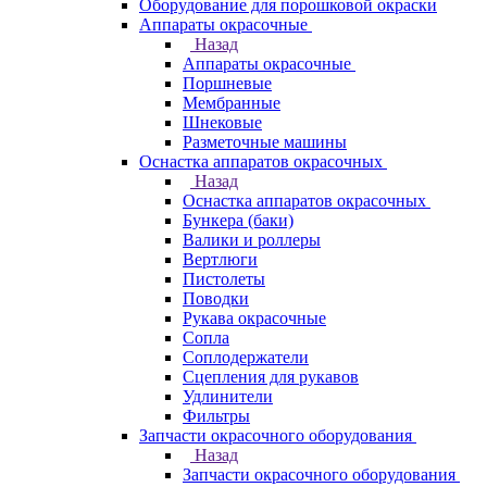
Оборудование для порошковой окраски
Аппараты окрасочные
Назад
Аппараты окрасочные
Поршневые
Мембранные
Шнековые
Разметочные машины
Оснастка аппаратов окрасочных
Назад
Оснастка аппаратов окрасочных
Бункера (баки)
Валики и роллеры
Вертлюги
Пистолеты
Поводки
Рукава окрасочные
Сопла
Соплодержатели
Сцепления для рукавов
Удлинители
Фильтры
Запчасти окрасочного оборудования
Назад
Запчасти окрасочного оборудования