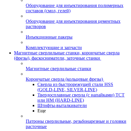
Оборудование для инъектирования полимерных
составов (смол, гелей)
Оборудование для инъектирования цементных
растворов
Инъекционные пакеры
Комплектующие и запчасти
Магнитные сверлильные станки, корончатые сверла
(фрезы), фаскосниматели, заточные станки
Магнитные сверлильные станки
Корончатые сверла (кольцевые фрезы)
Сверла из быстрорежущей стали HSS
(GOLD-LINE, SILVER-LINE)
Твердосплавные сверла (с напайками) ТСТ
или HM (HARD-LINE)
Штифты-выталкиватели
Еще
Патроны сверлильные, резьбонарезные и головки
расточные