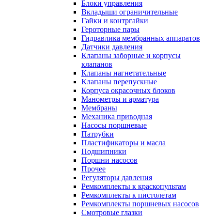
Блоки управления
Вкладыши ограничительные
Гайки и контргайки
Героторные пары
Гидравлика мембранных аппаратов
Датчики давления
Клапаны заборные и корпусы
клапанов
Клапаны нагнетательные
Клапаны перепускные
Корпуса окрасочных блоков
Манометры и арматура
Мембраны
Механика приводная
Насосы поршневые
Патрубки
Пластификаторы и масла
Подшипники
Поршни насосов
Прочее
Регуляторы давления
Ремкомплекты к краскопультам
Ремкомплекты к пистолетам
Ремкомплекты поршневых насосов
Смотровые глазки