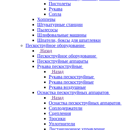
Пистолеты
Рукава
Сопла
Хопперы
Штукатурные станции
Пылесосы
Шлифовальные машины
Шпатели, боксы для шпатлевки
Пескоструйное оборудование
Назад
Пескоструйное оборудование
Пескоструйные аппараты
Рукава пескоструйные
Назад
Рукава пескоструйные
Рукава пескоструйные
Рукава воздушные
Оснастка пескоструйных аппаратов
Назад
Оснастка пескоструйных аппаратов
Соплодержатели
Сцепления
Тросики
Уплотнители
Дистанционное управление