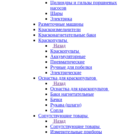
Цилиндры и гильзы поршневых
насосов
Шары
Электрика
Разметочные машины
Краскоизмельчители
Красконагнетательные баки
Краскопульты
Назад
Краскопульты
Аккумуляторные
Пневматические
Ручные для побелки
Электрические
Оснастка для краскопультов
Назад
Оснастка для краскопультов
Баки нагнетательные
Бачки
Рукава (шлаги)
Сопла
Сопутствующие товары
Назад
Сопутствующие товары
Измерительные приборы