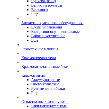
Бункера (баки)
Валики и роллеры
Вертлюги
Еще
Запчасти окрасочного оборудования
Блоки управления
Вкладыши ограничительные
Гайки и контргайки
Еще
Разметочные машины
Краскоизмельчители
Красконагнетательные баки
Краскопульты
Аккумуляторные
Пневматические
Ручные для побелки
Еще
Оснастка для краскопультов
Баки нагнетательные