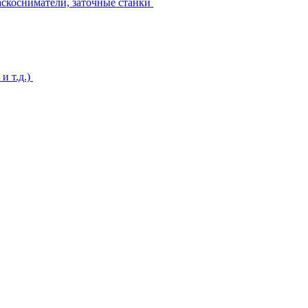
аскосниматели, заточные станки
и т.д.)