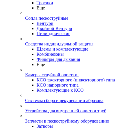
Тросики
Еще
Сопла пескоструйные
Вентури
Двойной Вентури
Цилиндрические
Средства индивидуальной защиты
Шлемы и комплектующие
Комбинезоны
Фильтры для дыхания
Еще
Камеры струйной очистки
КСО эжекторного (инжекторного) типа
КСО напорного типа
Комплектующие к КСО
Системы сбора и рекуперации абразива
Устройства для внутренней очистки труб
Запчасти к пескоструйному оборудованию
Затворы