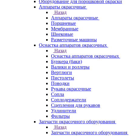
Оборудование для порошковой окраски
Аппараты окрасочные
Назад
Аппараты окрасочные
Поршневые
Мембранные
Шнековые
Разметочные машины
Оснастка аппаратов окрасочных
Назад
Оснастка аппаратов окрасочных
Бункера (баки)
Валики и роллеры
Вертлюги
Пистолеты
Поводки
Рукава окрасочные
Сопла
Соплодержатели
Сцепления для рукавов
Удлинители
Фильтры
Запчасти окрасочного оборудования
Назад
Запчасти окрасочного оборудования