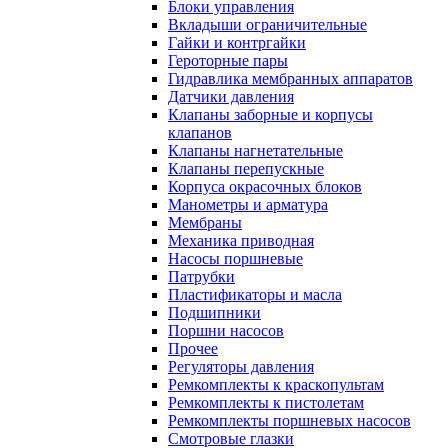
Блоки управления
Вкладыши ограничительные
Гайки и контргайки
Героторные пары
Гидравлика мембранных аппаратов
Датчики давления
Клапаны заборные и корпусы
клапанов
Клапаны нагнетательные
Клапаны перепускные
Корпуса окрасочных блоков
Манометры и арматура
Мембраны
Механика приводная
Насосы поршневые
Патрубки
Пластификаторы и масла
Подшипники
Поршни насосов
Прочее
Регуляторы давления
Ремкомплекты к краскопультам
Ремкомплекты к пистолетам
Ремкомплекты поршневых насосов
Смотровые глазки