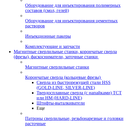
Оборудование для инъектирования полимерных
составов (смол, гелей)
Оборудование для инъектирования цементных
растворов
Инъекционные пакеры
Комплектующие и запчасти
Магнитные сверлильные станки, корончатые сверла
(фрезы), фаскосниматели, заточные станки
Магнитные сверлильные станки
Корончатые сверла (кольцевые фрезы)
Сверла из быстрорежущей стали HSS
(GOLD-LINE, SILVER-LINE)
Твердосплавные сверла (с напайками) ТСТ
или HM (HARD-LINE)
Штифты-выталкиватели
Еще
Патроны сверлильные, резьбонарезные и головки
расточные