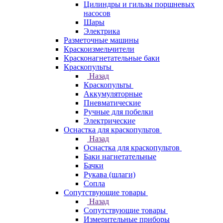
Цилиндры и гильзы поршневых
насосов
Шары
Электрика
Разметочные машины
Краскоизмельчители
Красконагнетательные баки
Краскопульты
Назад
Краскопульты
Аккумуляторные
Пневматические
Ручные для побелки
Электрические
Оснастка для краскопультов
Назад
Оснастка для краскопультов
Баки нагнетательные
Бачки
Рукава (шлаги)
Сопла
Сопутствующие товары
Назад
Сопутствующие товары
Измерительные приборы