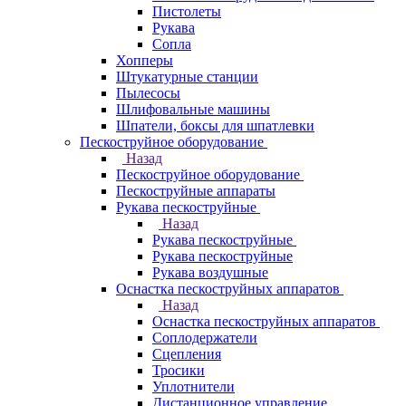
Пистолеты
Рукава
Сопла
Хопперы
Штукатурные станции
Пылесосы
Шлифовальные машины
Шпатели, боксы для шпатлевки
Пескоструйное оборудование
Назад
Пескоструйное оборудование
Пескоструйные аппараты
Рукава пескоструйные
Назад
Рукава пескоструйные
Рукава пескоструйные
Рукава воздушные
Оснастка пескоструйных аппаратов
Назад
Оснастка пескоструйных аппаратов
Соплодержатели
Сцепления
Тросики
Уплотнители
Дистанционное управление