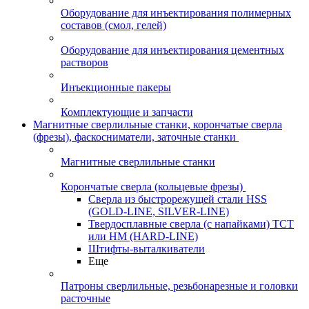
Оборудование для инъектирования полимерных
составов (смол, гелей)
Оборудование для инъектирования цементных
растворов
Инъекционные пакеры
Комплектующие и запчасти
Магнитные сверлильные станки, корончатые сверла
(фрезы), фаскосниматели, заточные станки
Магнитные сверлильные станки
Корончатые сверла (кольцевые фрезы)
Сверла из быстрорежущей стали HSS
(GOLD-LINE, SILVER-LINE)
Твердосплавные сверла (с напайками) ТСТ
или HM (HARD-LINE)
Штифты-выталкиватели
Еще
Патроны сверлильные, резьбонарезные и головки
расточные