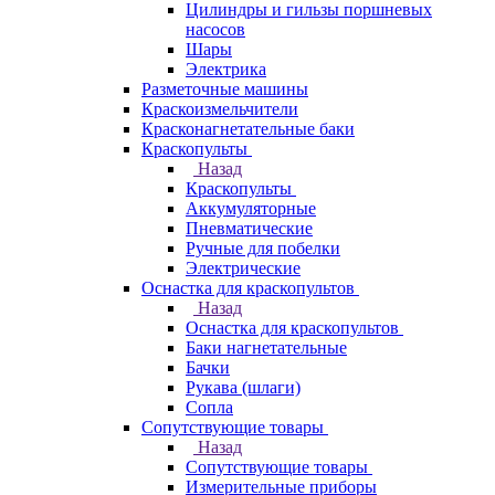
Цилиндры и гильзы поршневых
насосов
Шары
Электрика
Разметочные машины
Краскоизмельчители
Красконагнетательные баки
Краскопульты
Назад
Краскопульты
Аккумуляторные
Пневматические
Ручные для побелки
Электрические
Оснастка для краскопультов
Назад
Оснастка для краскопультов
Баки нагнетательные
Бачки
Рукава (шлаги)
Сопла
Сопутствующие товары
Назад
Сопутствующие товары
Измерительные приборы