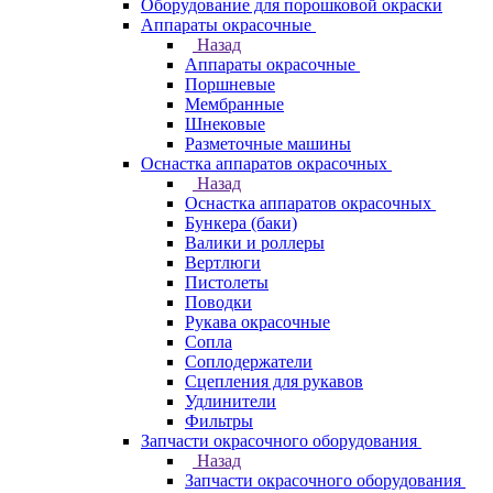
Оборудование для порошковой окраски
Аппараты окрасочные
Назад
Аппараты окрасочные
Поршневые
Мембранные
Шнековые
Разметочные машины
Оснастка аппаратов окрасочных
Назад
Оснастка аппаратов окрасочных
Бункера (баки)
Валики и роллеры
Вертлюги
Пистолеты
Поводки
Рукава окрасочные
Сопла
Соплодержатели
Сцепления для рукавов
Удлинители
Фильтры
Запчасти окрасочного оборудования
Назад
Запчасти окрасочного оборудования