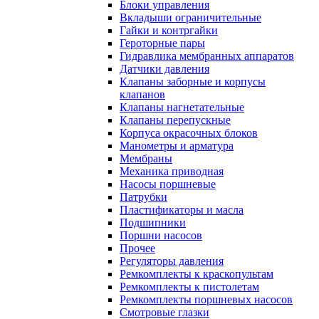
Блоки управления
Вкладыши ограничительные
Гайки и контргайки
Героторные пары
Гидравлика мембранных аппаратов
Датчики давления
Клапаны заборные и корпусы
клапанов
Клапаны нагнетательные
Клапаны перепускные
Корпуса окрасочных блоков
Манометры и арматура
Мембраны
Механика приводная
Насосы поршневые
Патрубки
Пластификаторы и масла
Подшипники
Поршни насосов
Прочее
Регуляторы давления
Ремкомплекты к краскопультам
Ремкомплекты к пистолетам
Ремкомплекты поршневых насосов
Смотровые глазки