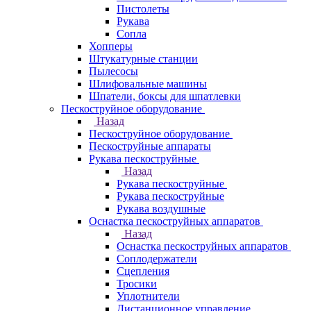
Пистолеты
Рукава
Сопла
Хопперы
Штукатурные станции
Пылесосы
Шлифовальные машины
Шпатели, боксы для шпатлевки
Пескоструйное оборудование
Назад
Пескоструйное оборудование
Пескоструйные аппараты
Рукава пескоструйные
Назад
Рукава пескоструйные
Рукава пескоструйные
Рукава воздушные
Оснастка пескоструйных аппаратов
Назад
Оснастка пескоструйных аппаратов
Соплодержатели
Сцепления
Тросики
Уплотнители
Дистанционное управление