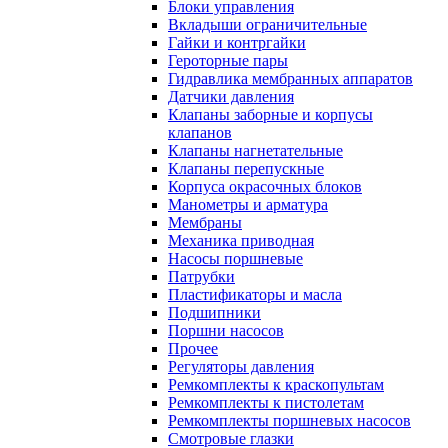
Блоки управления
Вкладыши ограничительные
Гайки и контргайки
Героторные пары
Гидравлика мембранных аппаратов
Датчики давления
Клапаны заборные и корпусы
клапанов
Клапаны нагнетательные
Клапаны перепускные
Корпуса окрасочных блоков
Манометры и арматура
Мембраны
Механика приводная
Насосы поршневые
Патрубки
Пластификаторы и масла
Подшипники
Поршни насосов
Прочее
Регуляторы давления
Ремкомплекты к краскопультам
Ремкомплекты к пистолетам
Ремкомплекты поршневых насосов
Смотровые глазки