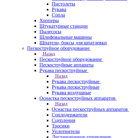
Пистолеты
Рукава
Сопла
Хопперы
Штукатурные станции
Пылесосы
Шлифовальные машины
Шпатели, боксы для шпатлевки
Пескоструйное оборудование
Назад
Пескоструйное оборудование
Пескоструйные аппараты
Рукава пескоструйные
Назад
Рукава пескоструйные
Рукава пескоструйные
Рукава воздушные
Оснастка пескоструйных аппаратов
Назад
Оснастка пескоструйных аппаратов
Соплодержатели
Сцепления
Тросики
Уплотнители
Дистанционное управление