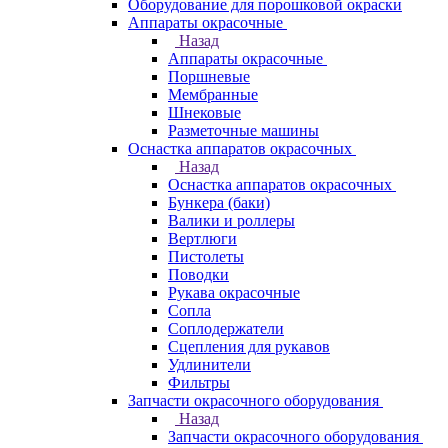
Оборудование для порошковой окраски
Аппараты окрасочные
Назад
Аппараты окрасочные
Поршневые
Мембранные
Шнековые
Разметочные машины
Оснастка аппаратов окрасочных
Назад
Оснастка аппаратов окрасочных
Бункера (баки)
Валики и роллеры
Вертлюги
Пистолеты
Поводки
Рукава окрасочные
Сопла
Соплодержатели
Сцепления для рукавов
Удлинители
Фильтры
Запчасти окрасочного оборудования
Назад
Запчасти окрасочного оборудования