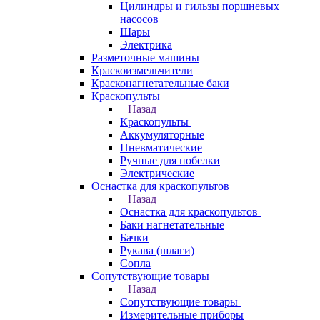
Цилиндры и гильзы поршневых
насосов
Шары
Электрика
Разметочные машины
Краскоизмельчители
Красконагнетательные баки
Краскопульты
Назад
Краскопульты
Аккумуляторные
Пневматические
Ручные для побелки
Электрические
Оснастка для краскопультов
Назад
Оснастка для краскопультов
Баки нагнетательные
Бачки
Рукава (шлаги)
Сопла
Сопутствующие товары
Назад
Сопутствующие товары
Измерительные приборы