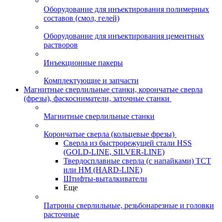
Оборудование для инъектирования полимерных
составов (смол, гелей)
Оборудование для инъектирования цементных
растворов
Инъекционные пакеры
Комплектующие и запчасти
Магнитные сверлильные станки, корончатые сверла
(фрезы), фаскосниматели, заточные станки
Магнитные сверлильные станки
Корончатые сверла (кольцевые фрезы)
Сверла из быстрорежущей стали HSS
(GOLD-LINE, SILVER-LINE)
Твердосплавные сверла (с напайками) ТСТ
или HM (HARD-LINE)
Штифты-выталкиватели
Еще
Патроны сверлильные, резьбонарезные и головки
расточные