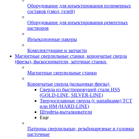
Оборудование для инъектирования полимерных
составов (смол, гелей)
Оборудование для инъектирования цементных
растворов
Инъекционные пакеры
Комплектующие и запчасти
Магнитные сверлильные станки, корончатые сверла
(фрезы), фаскосниматели, заточные станки
Магнитные сверлильные станки
Корончатые сверла (кольцевые фрезы)
Сверла из быстрорежущей стали HSS
(GOLD-LINE, SILVER-LINE)
Твердосплавные сверла (с напайками) ТСТ
или HM (HARD-LINE)
Штифты-выталкиватели
Еще
Патроны сверлильные, резьбонарезные и головки
расточные