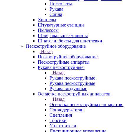
Пистолеты
Рукава
Сопла
Хопперы
Штукатурные станции
Пылесосы
Шлифовальные машины
Шпатели, боксы для шпатлевки
Пескоструйное оборудование
Назад
Пескоструйное оборудование
Пескоструйные аппараты
Рукава пескоструйные
Назад
Рукава пескоструйные
Рукава пескоструйные
Рукава воздушные
Оснастка пескоструйных аппаратов
Назад
Оснастка пескоструйных аппаратов
Соплодержатели
Сцепления
Тросики
Уплотнители
Дистанционное управление