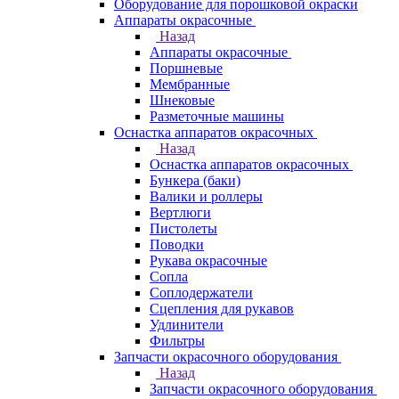
Оборудование для порошковой окраски
Аппараты окрасочные
Назад
Аппараты окрасочные
Поршневые
Мембранные
Шнековые
Разметочные машины
Оснастка аппаратов окрасочных
Назад
Оснастка аппаратов окрасочных
Бункера (баки)
Валики и роллеры
Вертлюги
Пистолеты
Поводки
Рукава окрасочные
Сопла
Соплодержатели
Сцепления для рукавов
Удлинители
Фильтры
Запчасти окрасочного оборудования
Назад
Запчасти окрасочного оборудования