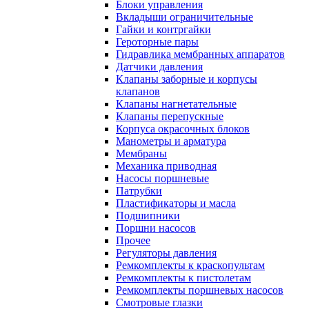
Блоки управления
Вкладыши ограничительные
Гайки и контргайки
Героторные пары
Гидравлика мембранных аппаратов
Датчики давления
Клапаны заборные и корпусы
клапанов
Клапаны нагнетательные
Клапаны перепускные
Корпуса окрасочных блоков
Манометры и арматура
Мембраны
Механика приводная
Насосы поршневые
Патрубки
Пластификаторы и масла
Подшипники
Поршни насосов
Прочее
Регуляторы давления
Ремкомплекты к краскопультам
Ремкомплекты к пистолетам
Ремкомплекты поршневых насосов
Смотровые глазки