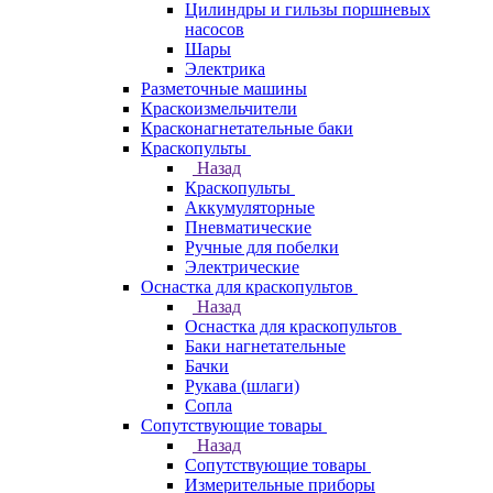
Цилиндры и гильзы поршневых
насосов
Шары
Электрика
Разметочные машины
Краскоизмельчители
Красконагнетательные баки
Краскопульты
Назад
Краскопульты
Аккумуляторные
Пневматические
Ручные для побелки
Электрические
Оснастка для краскопультов
Назад
Оснастка для краскопультов
Баки нагнетательные
Бачки
Рукава (шлаги)
Сопла
Сопутствующие товары
Назад
Сопутствующие товары
Измерительные приборы