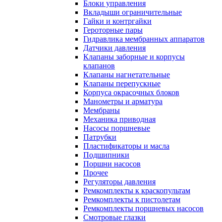
Блоки управления
Вкладыши ограничительные
Гайки и контргайки
Героторные пары
Гидравлика мембранных аппаратов
Датчики давления
Клапаны заборные и корпусы
клапанов
Клапаны нагнетательные
Клапаны перепускные
Корпуса окрасочных блоков
Манометры и арматура
Мембраны
Механика приводная
Насосы поршневые
Патрубки
Пластификаторы и масла
Подшипники
Поршни насосов
Прочее
Регуляторы давления
Ремкомплекты к краскопультам
Ремкомплекты к пистолетам
Ремкомплекты поршневых насосов
Смотровые глазки