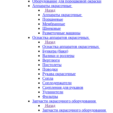
Оборудование для порошковой окраски
Аппараты окрасочные
Назад
Аппараты окрасочные
Поршневые
Мембранные
Шнековые
Разметочные машины
Оснастка аппаратов окрасочных
Назад
Оснастка аппаратов окрасочных
Бункера (баки)
Валики и роллеры
Вертлюги
Пистолеты
Поводки
Рукава окрасочные
Сопла
Соплодержатели
Сцепления для рукавов
Удлинители
Фильтры
Запчасти окрасочного оборудования
Назад
Запчасти окрасочного оборудования