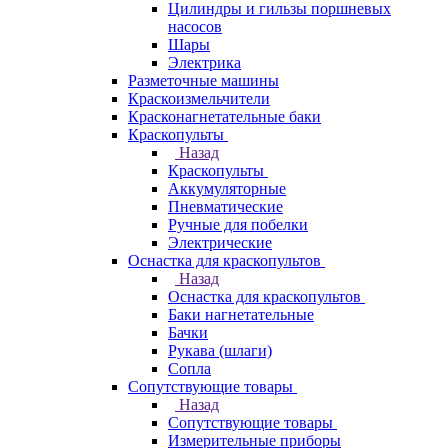
Цилиндры и гильзы поршневых
насосов
Шары
Электрика
Разметочные машины
Краскоизмельчители
Красконагнетательные баки
Краскопульты
Назад
Краскопульты
Аккумуляторные
Пневматические
Ручные для побелки
Электрические
Оснастка для краскопультов
Назад
Оснастка для краскопультов
Баки нагнетательные
Бачки
Рукава (шлаги)
Сопла
Сопутствующие товары
Назад
Сопутствующие товары
Измерительные приборы