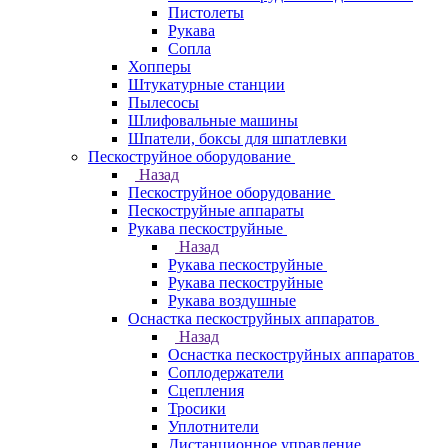
Пистолеты
Рукава
Сопла
Хопперы
Штукатурные станции
Пылесосы
Шлифовальные машины
Шпатели, боксы для шпатлевки
Пескоструйное оборудование
Назад
Пескоструйное оборудование
Пескоструйные аппараты
Рукава пескоструйные
Назад
Рукава пескоструйные
Рукава пескоструйные
Рукава воздушные
Оснастка пескоструйных аппаратов
Назад
Оснастка пескоструйных аппаратов
Соплодержатели
Сцепления
Тросики
Уплотнители
Дистанционное управление