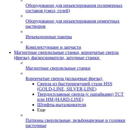
Оборудование для инъектирования полимерных
составов (смол, гелей)
Оборудование для инъектирования цементных
растворов
Инъекционные пакеры
Комплектующие и запчасти
Магнитные сверлильные станки, корончатые сверла
(фрезы), фаскосниматели, заточные станки
Магнитные сверлильные станки
Корончатые сверла (кольцевые фрезы)
Сверла из быстрорежущей стали HSS
(GOLD-LINE, SILVER-LINE)
Твердосплавные сверла (с напайками) ТСТ
или HM (HARD-LINE)
Штифты-выталкиватели
Еще
Патроны сверлильные, резьбонарезные и головки
расточные