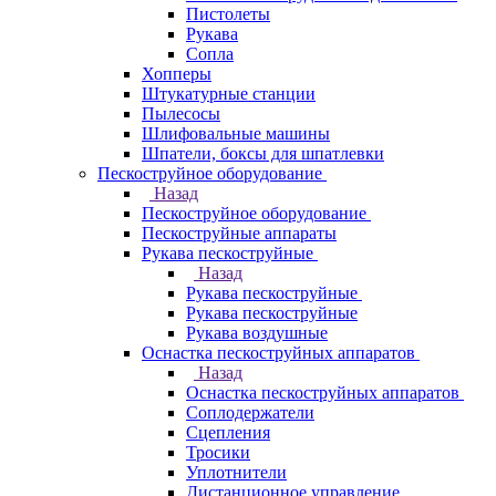
Пистолеты
Рукава
Сопла
Хопперы
Штукатурные станции
Пылесосы
Шлифовальные машины
Шпатели, боксы для шпатлевки
Пескоструйное оборудование
Назад
Пескоструйное оборудование
Пескоструйные аппараты
Рукава пескоструйные
Назад
Рукава пескоструйные
Рукава пескоструйные
Рукава воздушные
Оснастка пескоструйных аппаратов
Назад
Оснастка пескоструйных аппаратов
Соплодержатели
Сцепления
Тросики
Уплотнители
Дистанционное управление