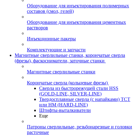
Оборудование для инъектирования полимерных
составов (смол, гелей)
Оборудование для инъектирования цементных
растворов
Инъекционные пакеры
Комплектующие и запчасти
Магнитные сверлильные станки, корончатые сверла
(фрезы), фаскосниматели, заточные станки
Магнитные сверлильные станки
Корончатые сверла (кольцевые фрезы)
Сверла из быстрорежущей стали HSS
(GOLD-LINE, SILVER-LINE)
Твердосплавные сверла (с напайками) ТСТ
или HM (HARD-LINE)
Штифты-выталкиватели
Еще
Патроны сверлильные, резьбонарезные и головки
расточные