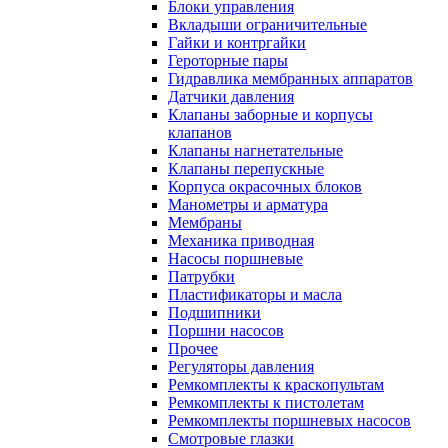
Блоки управления
Вкладыши ограничительные
Гайки и контргайки
Героторные пары
Гидравлика мембранных аппаратов
Датчики давления
Клапаны заборные и корпусы
клапанов
Клапаны нагнетательные
Клапаны перепускные
Корпуса окрасочных блоков
Манометры и арматура
Мембраны
Механика приводная
Насосы поршневые
Патрубки
Пластификаторы и масла
Подшипники
Поршни насосов
Прочее
Регуляторы давления
Ремкомплекты к краскопультам
Ремкомплекты к пистолетам
Ремкомплекты поршневых насосов
Смотровые глазки