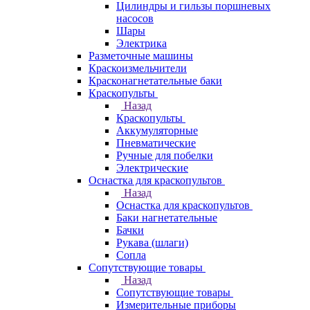
Цилиндры и гильзы поршневых
насосов
Шары
Электрика
Разметочные машины
Краскоизмельчители
Красконагнетательные баки
Краскопульты
Назад
Краскопульты
Аккумуляторные
Пневматические
Ручные для побелки
Электрические
Оснастка для краскопультов
Назад
Оснастка для краскопультов
Баки нагнетательные
Бачки
Рукава (шлаги)
Сопла
Сопутствующие товары
Назад
Сопутствующие товары
Измерительные приборы