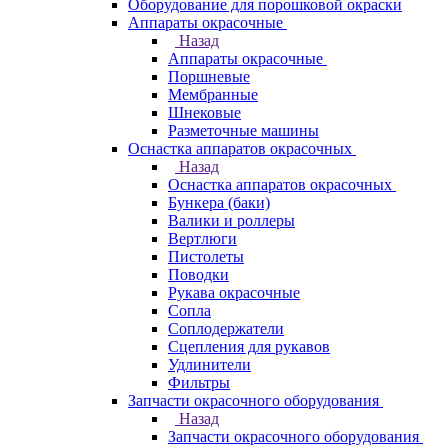
Оборудование для порошковой окраски
Аппараты окрасочные
Назад
Аппараты окрасочные
Поршневые
Мембранные
Шнековые
Разметочные машины
Оснастка аппаратов окрасочных
Назад
Оснастка аппаратов окрасочных
Бункера (баки)
Валики и роллеры
Вертлюги
Пистолеты
Поводки
Рукава окрасочные
Сопла
Соплодержатели
Сцепления для рукавов
Удлинители
Фильтры
Запчасти окрасочного оборудования
Назад
Запчасти окрасочного оборудования