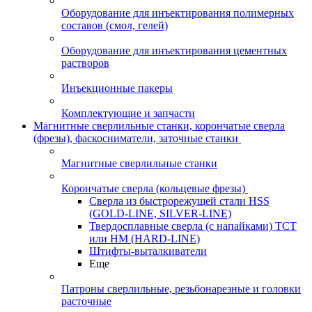
Оборудование для инъектирования полимерных
составов (смол, гелей)
Оборудование для инъектирования цементных
растворов
Инъекционные пакеры
Комплектующие и запчасти
Магнитные сверлильные станки, корончатые сверла
(фрезы), фаскосниматели, заточные станки
Магнитные сверлильные станки
Корончатые сверла (кольцевые фрезы)
Сверла из быстрорежущей стали HSS
(GOLD-LINE, SILVER-LINE)
Твердосплавные сверла (с напайками) ТСТ
или HM (HARD-LINE)
Штифты-выталкиватели
Еще
Патроны сверлильные, резьбонарезные и головки
расточные