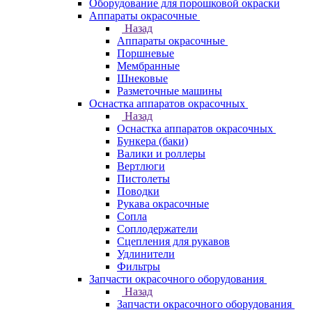
Оборудование для порошковой окраски
Аппараты окрасочные
Назад
Аппараты окрасочные
Поршневые
Мембранные
Шнековые
Разметочные машины
Оснастка аппаратов окрасочных
Назад
Оснастка аппаратов окрасочных
Бункера (баки)
Валики и роллеры
Вертлюги
Пистолеты
Поводки
Рукава окрасочные
Сопла
Соплодержатели
Сцепления для рукавов
Удлинители
Фильтры
Запчасти окрасочного оборудования
Назад
Запчасти окрасочного оборудования