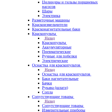
Цилиндры и гильзы поршневых
насосов
Шары
Электрика
Разметочные машины
Краскоизмельчители
Красконагнетательные баки
Краскопульты
Назад
Краскопульты
Аккумуляторные
Пневматические
Ручные для побелки
Электрические
Оснастка для краскопультов
Назад
Оснастка для краскопультов
Баки нагнетательные
Бачки
Рукава (шлаги)
Сопла
Сопутствующие товары
Назад
Сопутствующие товары
Измерительные приборы