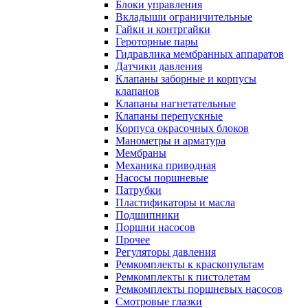
Блоки управления
Вкладыши ограничительные
Гайки и контргайки
Героторные пары
Гидравлика мембранных аппаратов
Датчики давления
Клапаны заборные и корпусы
клапанов
Клапаны нагнетательные
Клапаны перепускные
Корпуса окрасочных блоков
Манометры и арматура
Мембраны
Механика приводная
Насосы поршневые
Патрубки
Пластификаторы и масла
Подшипники
Поршни насосов
Прочее
Регуляторы давления
Ремкомплекты к краскопультам
Ремкомплекты к пистолетам
Ремкомплекты поршневых насосов
Смотровые глазки