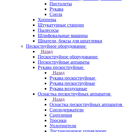
Пистолеты
Рукава
Сопла
Хопперы
Штукатурные станции
Пылесосы
Шлифовальные машины
Шпатели, боксы для шпатлевки
Пескоструйное оборудование
Назад
Пескоструйное оборудование
Пескоструйные аппараты
Рукава пескоструйные
Назад
Рукава пескоструйные
Рукава пескоструйные
Рукава воздушные
Оснастка пескоструйных аппаратов
Назад
Оснастка пескоструйных аппаратов
Соплодержатели
Сцепления
Тросики
Уплотнители
Дистанционное управление