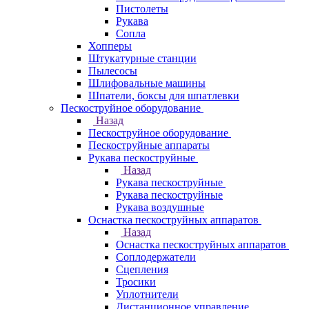
Пистолеты
Рукава
Сопла
Хопперы
Штукатурные станции
Пылесосы
Шлифовальные машины
Шпатели, боксы для шпатлевки
Пескоструйное оборудование
Назад
Пескоструйное оборудование
Пескоструйные аппараты
Рукава пескоструйные
Назад
Рукава пескоструйные
Рукава пескоструйные
Рукава воздушные
Оснастка пескоструйных аппаратов
Назад
Оснастка пескоструйных аппаратов
Соплодержатели
Сцепления
Тросики
Уплотнители
Дистанционное управление