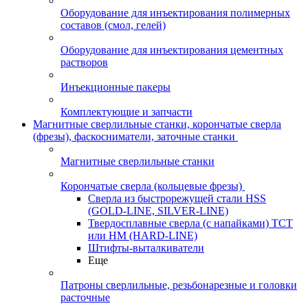
Оборудование для инъектирования полимерных
составов (смол, гелей)
Оборудование для инъектирования цементных
растворов
Инъекционные пакеры
Комплектующие и запчасти
Магнитные сверлильные станки, корончатые сверла
(фрезы), фаскосниматели, заточные станки
Магнитные сверлильные станки
Корончатые сверла (кольцевые фрезы)
Сверла из быстрорежущей стали HSS
(GOLD-LINE, SILVER-LINE)
Твердосплавные сверла (с напайками) ТСТ
или HM (HARD-LINE)
Штифты-выталкиватели
Еще
Патроны сверлильные, резьбонарезные и головки
расточные