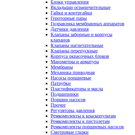
Блоки управления
Вкладыши ограничительные
Гайки и контргайки
Героторные пары
Гидравлика мембранных аппаратов
Датчики давления
Клапаны заборные и корпусы
клапанов
Клапаны нагнетательные
Клапаны перепускные
Корпуса окрасочных блоков
Манометры и арматура
Мембраны
Механика приводная
Насосы поршневые
Патрубки
Пластификаторы и масла
Подшипники
Поршни насосов
Прочее
Регуляторы давления
Ремкомплекты к краскопультам
Ремкомплекты к пистолетам
Ремкомплекты поршневых насосов
Смотровые глазки