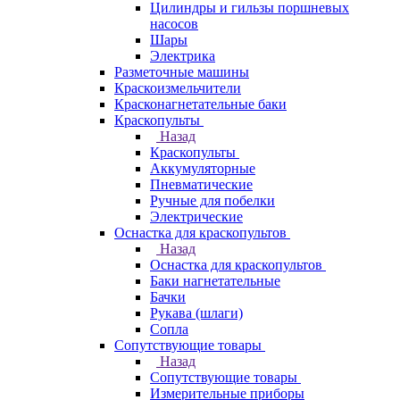
Цилиндры и гильзы поршневых
насосов
Шары
Электрика
Разметочные машины
Краскоизмельчители
Красконагнетательные баки
Краскопульты
Назад
Краскопульты
Аккумуляторные
Пневматические
Ручные для побелки
Электрические
Оснастка для краскопультов
Назад
Оснастка для краскопультов
Баки нагнетательные
Бачки
Рукава (шлаги)
Сопла
Сопутствующие товары
Назад
Сопутствующие товары
Измерительные приборы