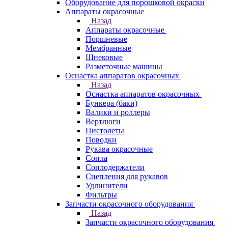
Оборудование для порошковой окраски
Аппараты окрасочные
Назад
Аппараты окрасочные
Поршневые
Мембранные
Шнековые
Разметочные машины
Оснастка аппаратов окрасочных
Назад
Оснастка аппаратов окрасочных
Бункера (баки)
Валики и роллеры
Вертлюги
Пистолеты
Поводки
Рукава окрасочные
Сопла
Соплодержатели
Сцепления для рукавов
Удлинители
Фильтры
Запчасти окрасочного оборудования
Назад
Запчасти окрасочного оборудования